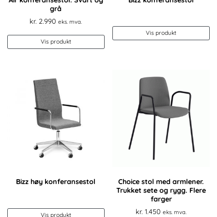
grå
kr.
2.990
eks. mva.
Vis produkt
Vis produkt
Bizz høy konferansestol
Choice stol med armlener.
Trukket sete og rygg. Flere
farger
kr.
1.450
eks. mva.
Vis produkt