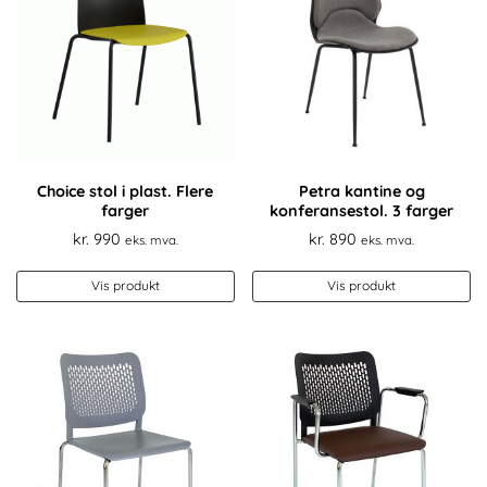
Choice stol i plast. Flere
Petra kantine og
farger
konferansestol. 3 farger
kr.
990
kr.
890
eks. mva.
eks. mva.
De
Vis produkt
Vis produkt
pr
ha
fl
va
Al
k
ve
p
pr