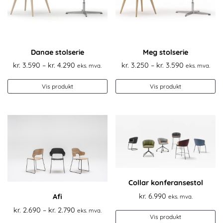
Danae stolserie
Meg stolserie
Prisområde:
Prisområde
kr.
3.590
–
kr.
4.290
kr.
3.250
–
kr.
3.590
eks. mva.
eks. mva.
kr. 3.590
kr. 3.250
Dette
De
til
til
Vis produkt
Vis produkt
produktet
pr
kr. 4.290
kr. 3.590
har
ha
flere
fl
varianter.
va
Alternativene
Al
kan
k
velges
ve
på
p
produktsiden
pr
Collar konferansestol
kr.
6.990
Afi
eks. mva.
Prisområde:
kr.
2.690
–
kr.
2.790
eks. mva.
Vis produkt
kr. 2.690