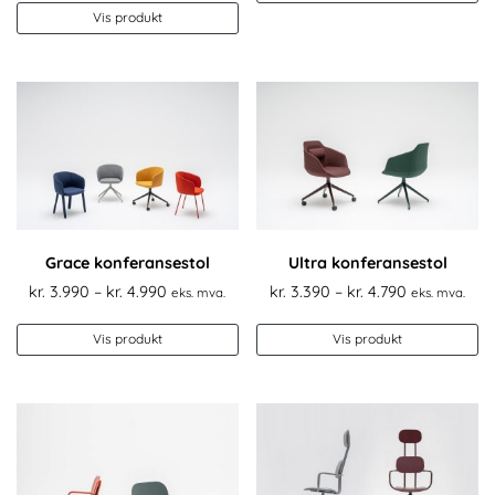
Dette
til
Vis produkt
produktet
kr. 2.790
har
flere
varianter.
Alternativene
kan
velges
på
produktsiden
Grace konferansestol
Ultra konferansestol
Prisområde:
Prisområde
kr.
3.990
–
kr.
4.990
kr.
3.390
–
kr.
4.790
eks. mva.
eks. mva.
kr. 3.990
kr. 3.390
Dette
De
til
til
Vis produkt
Vis produkt
produktet
pr
kr. 4.990
kr. 4.790
har
ha
flere
fl
varianter.
va
Alternativene
Al
kan
k
velges
ve