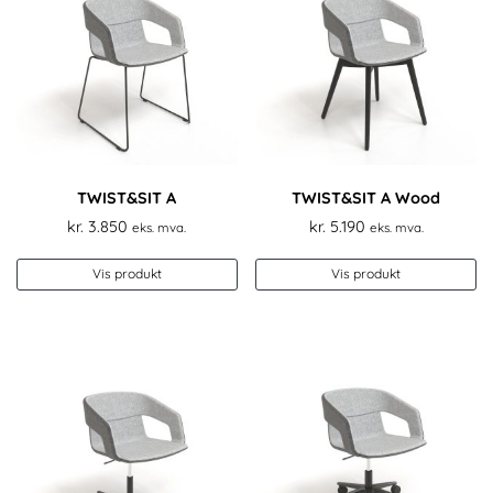
kan
k
velges
ve
på
p
produktsiden
pr
TWIST&SIT A
TWIST&SIT A Wood
kr.
3.850
kr.
5.190
eks. mva.
eks. mva.
Vis produkt
Vis produkt