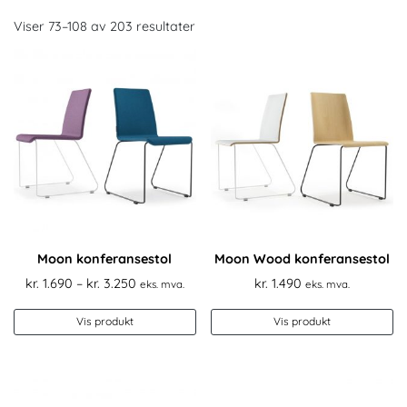
Viser 73–108 av 203 resultater
Moon konferansestol
Moon Wood konferansestol
Prisområde:
kr.
1.690
–
kr.
3.250
kr.
1.490
eks. mva.
eks. mva.
kr. 1.690
Dette
til
Vis produkt
Vis produkt
produktet
kr. 3.250
har
flere
varianter.