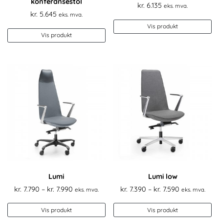
konferansestol
kr.
6.135
eks. mva.
kr.
5.645
eks. mva.
Vis produkt
Vis produkt
Lumi
Lumi low
Prisområde:
Prisområde:
kr.
7.790
–
kr.
7.990
kr.
7.390
–
kr.
7.590
eks. mva.
eks. mva.
kr. 7.790
kr. 7.390
Dette
De
til
til
Vis produkt
Vis produkt
produktet
pr