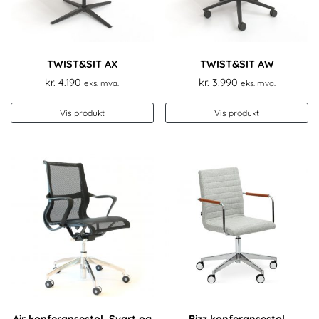
TWIST&SIT AX
TWIST&SIT AW
kr.
4.190
kr.
3.990
eks. mva.
eks. mva.
Vis produkt
Vis produkt
Air konferansestol. Svart og
Bizz konferansestol