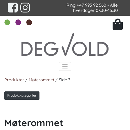
Ring
+47 995 92 560
• Alle
hverdager 07.30–15.30
Produkter
/
Møterommet
/ Side 3
Produktkategorier
Møterommet