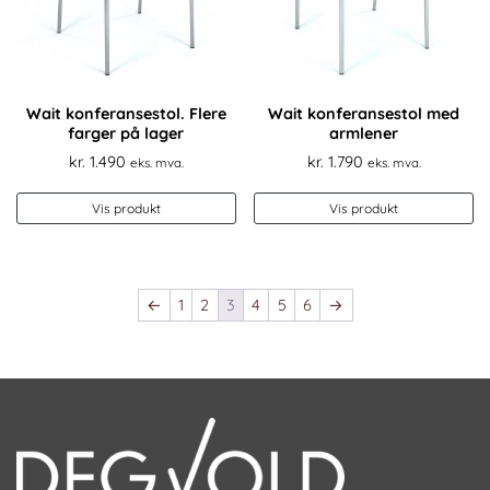
Wait konferansestol. Flere
Wait konferansestol med
farger på lager
armlener
kr.
1.490
kr.
1.790
eks. mva.
eks. mva.
Vis produkt
Vis produkt
←
1
2
3
4
5
6
→