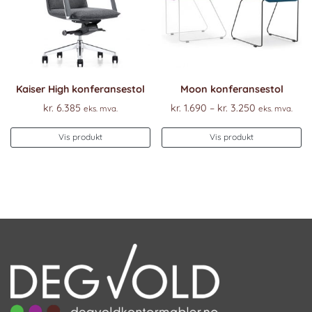
Kaiser High konferansestol
Moon konferansestol
Prisområde
kr.
6.385
kr.
1.690
–
kr.
3.250
eks. mva.
eks. mva.
kr. 1.690
De
til
Vis produkt
Vis produkt
pr
kr. 3.250
ha
fl
va
Al
k
ve
p
pr