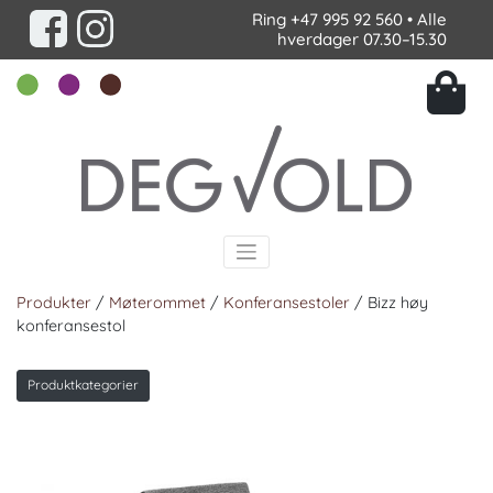
Ring
+47 995 92 560
• Alle
hverdager 07.30–15.30
Produkter
/
Møterommet
/
Konferansestoler
/ Bizz høy
konferansestol
Produktkategorier