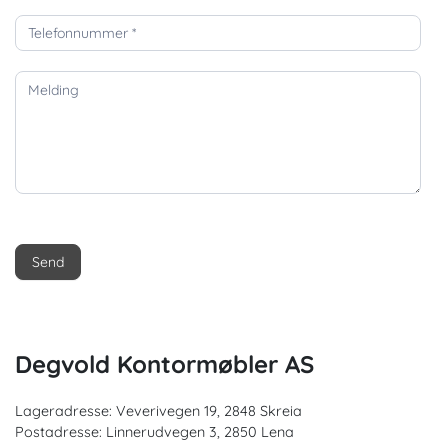
a
k
t
o
s
s
Send
Degvold Kontormøbler AS
Lageradresse: Veverivegen 19, 2848 Skreia
Postadresse: Linnerudvegen 3, 2850 Lena