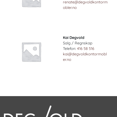
renate@degvoldkontorm
obler.no
Kai Degvold
Salg / Regnskap
Telefon:
416 58 516
kai@degvoldkontormobl
er.no