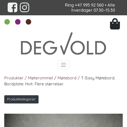
Ring
+47 995 92 560
• Alle
hverdager 07.30–15.30
Produkter
/
Møterommet
/
Møtebord
/ T-Easy Møtebord.
Bordplate: Hvit. Flere størrelser.
Produktkategorier