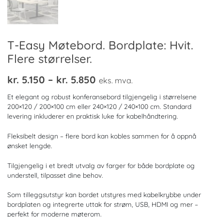
T-Easy Møtebord. Bordplate: Hvit.
Flere størrelser.
Prisområde:
kr.
5.150
–
kr.
5.850
eks. mva.
kr. 5.150
Et elegant og robust konferansebord tilgjengelig i størrelsene
til
200×120 / 200×100 cm eller 240×120 / 240×100 cm. Standard
levering inkluderer en praktisk luke for kabelhåndtering.
kr. 5.850
Fleksibelt design – flere bord kan kobles sammen for å oppnå
ønsket lengde.
Tilgjengelig i et bredt utvalg av farger for både bordplate og
understell, tilpasset dine behov.
Som tilleggsutstyr kan bordet utstyres med kabelkrybbe under
bordplaten og integrerte uttak for strøm, USB, HDMI og mer –
perfekt for moderne møterom.