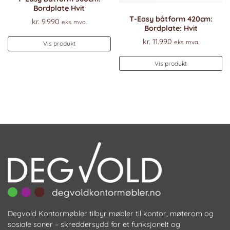
Bordplate Hvit
T-Easy båtform 420cm:
kr.
9.990
eks. mva.
Bordplate: Hvit
Dette
kr.
11.990
eks. mva.
Vis produkt
produktet
De
har
Vis produkt
pr
flere
ha
varianter.
fl
Alternativene
va
kan
Al
velges
k
på
ve
produktsiden
p
pr
Degvold Kontormøbler tilbyr møbler til kontor, møterom og
sosiale soner – skreddersydd for et funksjonelt og