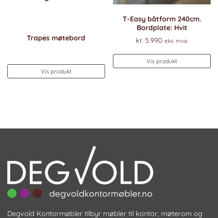
T-Easy båtform 240cm.
Bordplate: Hvit
Trapes møtebord
kr.
5.990
eks. mva.
De
Vis produkt
pr
Vis produkt
ha
fl
va
Al
k
ve
p
pr
Degvold Kontormøbler tilbyr møbler til kontor, møterom og