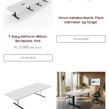
Nova møtebordserie. Flere
størrelser og farger
T-Easy båtform 480cm.
Vis produkt
Bordplate: Hvit
kr.
12.990
eks. mva.
Dette
Vis produkt
produktet
har
flere
varianter.
Alternativene
kan
velges
på
produktsiden