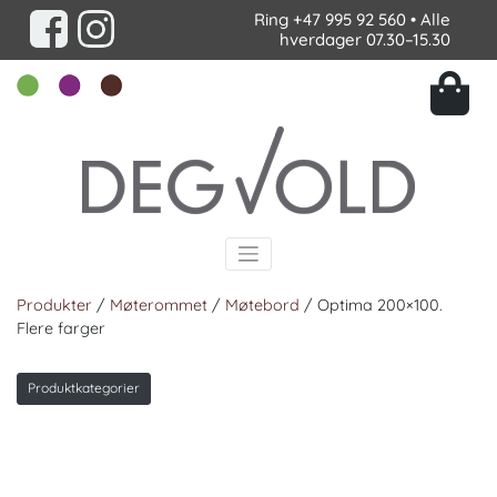
Ring
+47 995 92 560
• Alle
hverdager 07.30–15.30
Produkter
/
Møterommet
/
Møtebord
/ Optima 200×100.
Flere farger
Produktkategorier