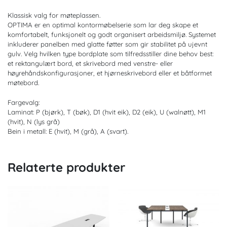
Klassisk valg for møteplassen.
OPTIMA er en optimal kontormøbelserie som lar deg skape et
komfortabelt, funksjonelt og godt organisert arbeidsmiljø. Systemet
inkluderer panelben med glatte føtter som gir stabilitet på ujevnt
gulv. Velg hvilken type bordplate som tilfredsstiller dine behov best:
et rektangulært bord, et skrivebord med venstre- eller
høyrehåndskonfigurasjoner, et hjørneskrivebord eller et båtformet
møtebord.
Fargevalg:
Laminat: P (bjørk), T (bøk), D1 (hvit eik), D2 (eik), U (walnøtt), M1
(hvit), N (lys grå)
Bein i metall: E (hvit), M (grå), A (svart).
Relaterte produkter