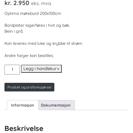
kr.
2.950
eks. mva.
Optima møtebord 200x100cm.
Bordplater lagerføres i hvit og bøk.
Bein i grå.
Kan leveres med luke og krybbe til strøm.
Andre farger kan bestilles.
Optima
Legg i handlekurv
200x100.
Flere
farger
Produkt og prisforespørsel
antall
Informasjon
Dokumentasjon
Beskrivelse