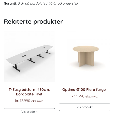
Garanti:
5 år på bordplate / 10 år på understell.
Relaterte produkter
T-Easy båtform 480cm.
Optima Ø100 Flere farger
Bordplate: Hvit
kr.
1.790
eks. mva.
kr.
12.990
eks. mva.
Vis produkt
Dette
Vis produkt