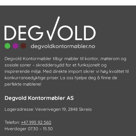
ve
p
pr
Degvold Kontormøbler tilbyr møbler til kontor, møterom og
sosiale soner – skreddersydd for et funksjonelt og
inspirerende miljø. Med direkte import sikrer vi høy kvalitet til
konkurransedyktige priser. La oss hjelpe deg å finne de
perfekte møblene!
Degvold Kontormøbler AS
Lageradresse: Veverivegen 19, 2848 Skreia
Telefon:
+47 995 92 560
Hverdager 07.30 – 15.30