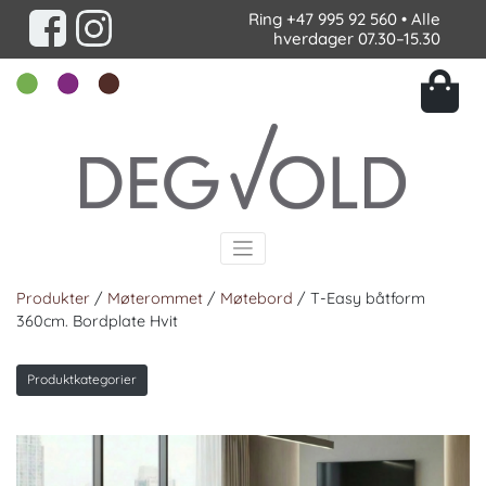
Ring
+47 995 92 560
• Alle
hverdager 07.30–15.30
Produkter
/
Møterommet
/
Møtebord
/ T-Easy båtform
360cm. Bordplate Hvit
Produktkategorier