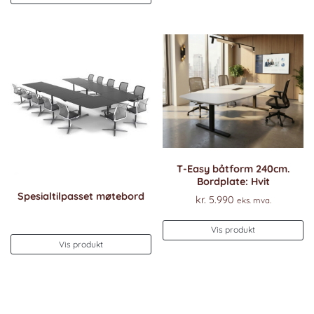
produktet
har
flere
varianter.
Alternativene
kan
velges
på
produktsiden
T-Easy båtform 240cm.
Bordplate: Hvit
Spesialtilpasset møtebord
kr.
5.990
eks. mva.
De
Vis produkt
pr
Vis produkt
ha
fl
va
Al
k