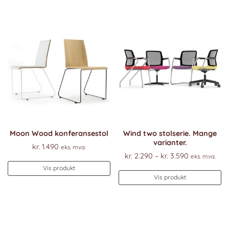
Moon Wood konferansestol
Wind two stolserie. Mange
varianter.
kr.
1.490
eks. mva.
Prisområde
kr.
2.290
–
kr.
3.590
eks. mva.
kr. 2.290
Vis produkt
De
til
Vis produkt
pr
kr. 3.590
ha
fl
va
Al