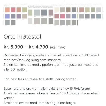
Orte møtestol
Prisområde:
kr.
3.990
–
kr.
4.790
eks. mva.
kr. 3.990
Orto er en behagelig møtestol med et stilrent design. Blir levert
til
med hev/senk og sving som standard.
Stolen kan leveres med vippefunksjon med justerbar motstand
kr. 4.790
eller 3D motion.
Kan bestilles i en rekke fine stofftyper og farger.
Base i svart nylon, krom eller lakkert i en av 15 RAL farger.
Armlener kan leveres lakkerte i en av 15 RAL farger, krom eller i
kobber.
Armlener leveres med lærpolstring i flere farger.