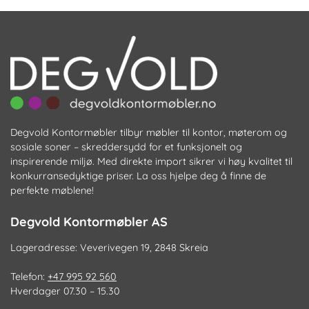
k
ve
p
pr
Degvold Kontormøbler tilbyr møbler til kontor, møterom og
sosiale soner – skreddersydd for et funksjonelt og
inspirerende miljø. Med direkte import sikrer vi høy kvalitet til
konkurransedyktige priser. La oss hjelpe deg å finne de
perfekte møblene!
Degvold Kontormøbler AS
Lageradresse: Veverivegen 19, 2848 Skreia
Telefon:
+47 995 92 560
Hverdager 07.30 – 15.30