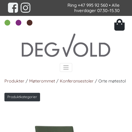
Ring
+47 995 92 560
• Alle
hverdager 07.30–15.30
Produkter
/
Møterommet
/
Konferansestoler
/ Orte møtestol
Produktkategorier