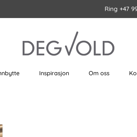
Ring
+47 9
nnbytte
Inspirasjon
Om oss
Ko