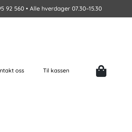
95 92 560
• Alle hverdager 07.30–15.30
ntakt oss
Til kassen