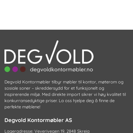
flere
varianter.
Alternativene
kan
velges
på
produktsiden
Degvold Kontormøbler tilbyr møbler til kontor, møterom og
sosiale soner – skreddersydd for et funksjonelt og
inspirerende miljø. Med direkte import sikrer vi høy kvalitet til
konkurransedyktige priser. La oss hjelpe deg å finne de
perfekte møblene!
Degvold Kontormøbler AS
Lageradresse: Veverivegen 19, 2848 Skreia