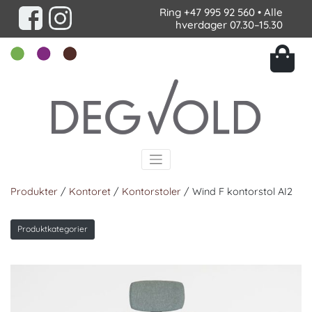
Ring
+47 995 92 560
• Alle
hverdager 07.30–15.30
Produkter
/
Kontoret
/
Kontorstoler
/ Wind F kontorstol AI2
Produktkategorier