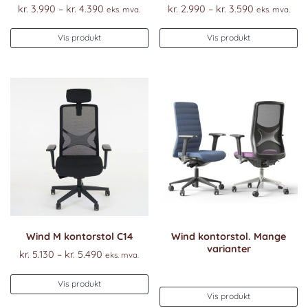
Prisområde:
Prisområde
kr.
3.990
–
kr.
4.390
kr.
2.990
–
kr.
3.590
eks. mva.
eks. mva.
kr. 3.990
kr. 2.990
Dette
De
til
til
Vis produkt
Vis produkt
produktet
pr
kr. 4.390
kr. 3.590
har
ha
flere
fl
varianter.
va
Alternativene
Al
kan
k
velges
ve
på
p
produktsiden
pr
Wind M kontorstol C14
Wind kontorstol. Mange
varianter
Prisområde:
kr.
5.130
–
kr.
5.490
eks. mva.
kr. 5.130
Dette
til
Vis produkt
produktet
Vis produkt
kr. 5.490
har