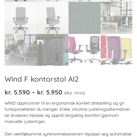
Wind F kontorstol AI2
Prisområde:
kr.
5.590
–
kr.
5.950
eks. mva.
kr. 5.590
WIND oppmuntrer til en ergonomisk korrekt sittestilling og gir
til
funksjonaliteten du trenger. Enkle, intuitive justeringsalternativer
lar brukeren tilpasse og oppnå langsiktig komfort gjennom
kr. 5.950
manuelle justeringer.
Den vektfølsomme synkronmekanismen tilpasser seg automatisk