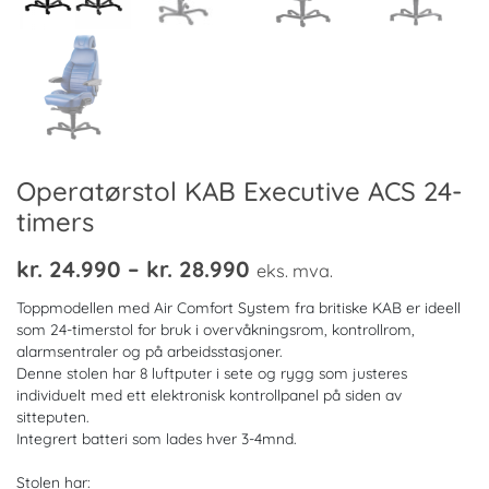
Operatørstol KAB Executive ACS 24-
timers
Prisområde:
kr.
24.990
–
kr.
28.990
eks. mva.
kr. 24.990
Toppmodellen med Air Comfort System fra britiske KAB er ideell
til
som 24-timerstol for bruk i overvåkningsrom, kontrollrom,
alarmsentraler og på arbeidsstasjoner.
kr. 28.990
Denne stolen har 8 luftputer i sete og rygg som justeres
individuelt med ett elektronisk kontrollpanel på siden av
sitteputen.
Integrert batteri som lades hver 3-4mnd.
Stolen har: