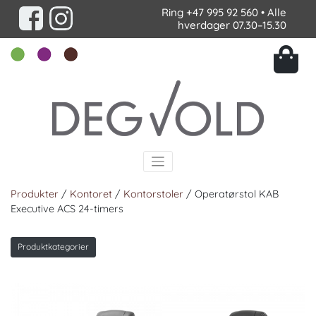
Ring
+47 995 92 560
• Alle
hverdager 07.30–15.30
Produkter
/
Kontoret
/
Kontorstoler
/ Operatørstol KAB
Executive ACS 24-timers
Produktkategorier