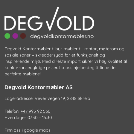
velges
ve
på
p
produktsiden
pr
Degvold Kontormøbler tilbyr møbler til kontor, møterom og
sosiale soner – skreddersydd for et funksjonelt og
inspirerende miljø. Med direkte import sikrer vi høy kvalitet til
konkurransedyktige priser. La oss hjelpe deg å finne de
perfekte møblene!
Degvold Kontormøbler AS
Lageradresse: Veverivegen 19, 2848 Skreia
Telefon:
+47 995 92 560
Hverdager 07.30 – 15.30
Finn oss i google maps