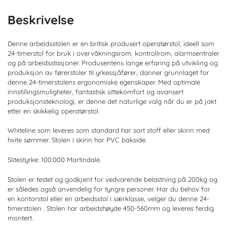
Beskrivelse
Denne arbeidsstolen er en britisk produsert operatørstol, ideell som
24-timerstol for bruk i overvåkningsrom, kontrollrom, alarmsentraler
og på arbeidsstasjoner. Produsentens lange erfaring på utvikling og
produksjon av førerstoler til yrkessjåfører, danner grunnlaget for
denne 24-timerstolens ergonomiske egenskaper. Med optimale
innstillingsmuligheter, fantastisk sittekomfort og avansert
produksjonsteknologi, er denne det naturlige valg når du er på jakt
etter en skikkelig operatørstol.
Whiteline som leveres som standard har sort stoff eller skinn med
hvite sømmer. Stolen i skinn har PVC bakside.
Slitestyrke: 100.000 Martindale.
Stolen er testet og godkjent for vedvarende belastning på 200kg og
er således også anvendelig for tyngre personer. Har du behov for
en kontorstol eller en arbeidsstol i særklasse, velger du denne 24-
timerstolen . Stolen har arbeidshøyde 450-560mm og leveres ferdig
montert.