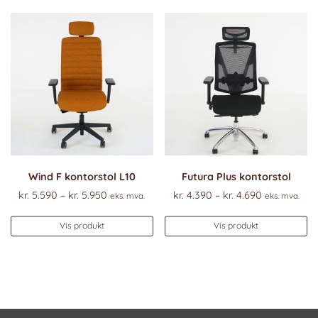
Wind F kontorstol L10
Futura Plus kontorstol
Prisområde:
Prisområde
kr.
5.590
–
kr.
5.950
kr.
4.390
–
kr.
4.690
eks. mva.
eks. mva.
kr. 5.590
kr. 4.390
Dette
De
til
til
Vis produkt
Vis produkt
produktet
pr
kr. 5.950
kr. 4.690
har
ha
flere
fl
varianter.
va
Alternativene
Al
kan
k