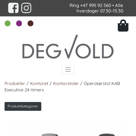
Ring
+47 995 92 560
• Alle
hverdager 07.30–15.30
Produkter
/
Kontoret
/
Kontorstoler
/ Operatørstol KAB
Executive 24-timers
Produktkategorier