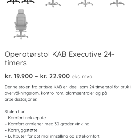
Operatørstol KAB Executive 24-
timers
Prisområde:
kr.
19.900
–
kr.
22.900
eks. mva.
kr. 19.900
Denne stolen fra britiske KAB er ideell som 24-timerstol for bruk i
til
overvåkningsrom, kontrollrom, alarmsentraler og på
arbeidsstasjoner.
kr. 22.900
Stolen har:
– Komfort nakkepute
– Komfort armlener med 30 grader vinkling
– Korsryggstøtte
– Luftputer for optimal innstilling og sittekomfort.