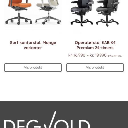
på
p
produktsiden
pr
Surf kontorstol. Mange
Operatørstol KAB K4
varianter
Premium 24-timers
Prisområde
kr.
16.990
–
kr.
19.990
eks. mva.
kr. 16.990
De
til
Vis produkt
Vis produkt
pr
kr. 19.990
ha
fl
va
Al
k
ve
p
pr