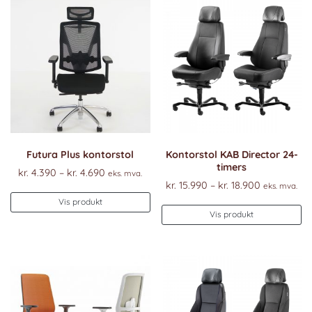
Futura Plus kontorstol
Kontorstol KAB Director 24-
timers
Prisområde:
kr.
4.390
–
kr.
4.690
eks. mva.
Prisområde
kr.
15.990
–
kr.
18.900
kr. 4.390
eks. mva.
Dette
kr. 15.990
til
Vis produkt
De
produktet
til
Vis produkt
kr. 4.690
pr
har
kr. 18.900
ha
flere
fl
varianter.
va
Alternativene
Al
kan
k
velges
ve