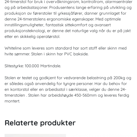
24-timerstol for bruk i overvåkningsrom, kontrollrom, alarmsentraler
og på arbeidsstasjoner. Produsentens lange erfaring på utvikling og
produksjon av førerstoler til yrkessjåfører, danner grunnlaget for
denne 24-timerstolens ergonomiske egenskaper. Med optimale
innstillingsmuligheter, fantastisk sittekomfort og avansert
produksjonsteknologi, er denne det naturlige valg når du er på jakt
etter en skikkelig operatørstol.
Whiteline som leveres som standard har sort stoff eller skinn med
hvite sømmer. Stolen i skinn har PVC bakside.
Slitestyrke: 100.000 Martindale.
Stolen er testet og godkjent for vedvarende belastning på 200kg og
er således også anvendelig for tyngre personer. Har du behov for
en kontorstol eller en arbeidsstol i særklasse, velger du denne 24-
timerstolen . Stolen har arbeidshøyde 450-560mm og leveres ferdig
montert.
Relaterte produkter