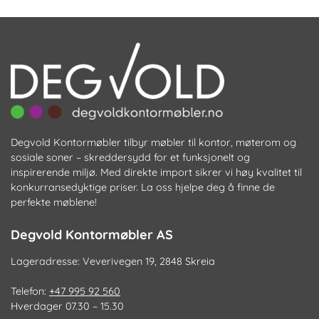
Al
k
ve
p
pr
Degvold Kontormøbler tilbyr møbler til kontor, møterom og
sosiale soner – skreddersydd for et funksjonelt og
inspirerende miljø. Med direkte import sikrer vi høy kvalitet til
konkurransedyktige priser. La oss hjelpe deg å finne de
perfekte møblene!
Degvold Kontormøbler AS
Lageradresse: Veverivegen 19, 2848 Skreia
Telefon:
+47 995 92 560
Hverdager 07.30 – 15.30