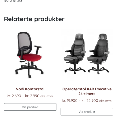
Garanti: 3år
Relaterte produkter
Nodi Kontorstol
Operatørstol KAB Executive
24-timers
Prisområde:
kr.
2.690
–
kr.
2.990
eks. mva.
Prisområd
kr.
19.900
–
kr.
22.900
kr. 2.690
eks. mva.
Dette
kr. 19.900
til
Vis produkt
De
produktet
til
Vis produkt
kr. 2.990
pr
har
kr. 22.900