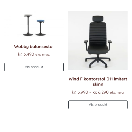
ha
flere
fl
varianter.
va
Alternativene
Al
kan
k
velges
ve
på
p
produktsiden
Wobby balansestol
pr
kr.
3.490
eks. mva.
Vis produkt
Wind F kontorstol D11 imitert
skinn
Prisområde
kr.
5.990
–
kr.
6.290
eks. mva.
kr. 5.990
De
til
Vis produkt
pr
kr. 6.290
ha
fl
va