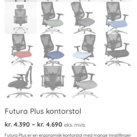
Futura Plus kontorstol
Prisområde:
kr.
4.390
–
kr.
4.690
eks. mva.
kr. 4.390
Futura Plus er en ergonomisk kontorstol med mange innstillinger