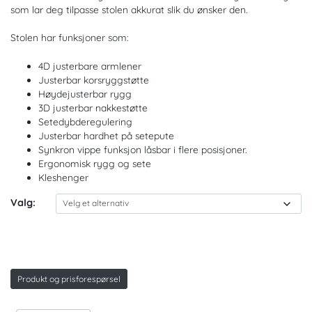
til
som lar deg tilpasse stolen akkurat slik du ønsker den.
kr. 4.690
Stolen har funksjoner som:
4D justerbare armlener
Justerbar korsryggstøtte
Høydejusterbar rygg
3D justerbar nakkestøtte
Setedybderegulering
Justerbar hardhet på setepute
Synkron vippe funksjon låsbar i flere posisjoner.
Ergonomisk rygg og sete
Kleshenger
Valg:
Produkt og prisforespørsel