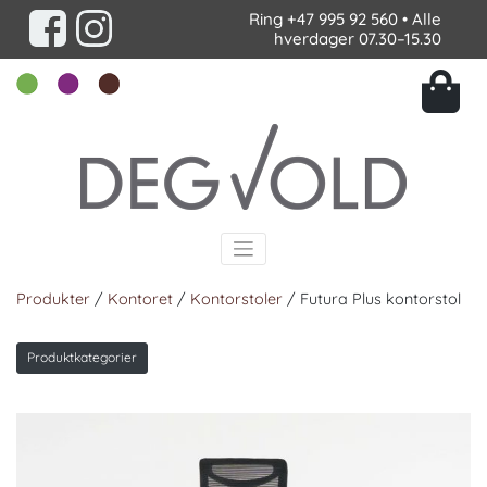
Ring
+47 995 92 560
• Alle
hverdager 07.30–15.30
Produkter
/
Kontoret
/
Kontorstoler
/ Futura Plus kontorstol
Produktkategorier