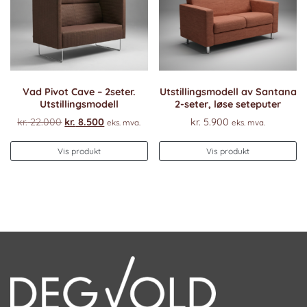
Vad Pivot Cave – 2seter.
Utstillingsmodell av Santana
Utstillingsmodell
2-seter, løse seteputer
Opprinnelig
Nåværende
kr.
22.000
kr.
8.500
kr.
5.900
eks. mva.
eks. mva.
pris
pris
var:
er:
Vis produkt
Vis produkt
kr. 22.000.
kr. 8.500.