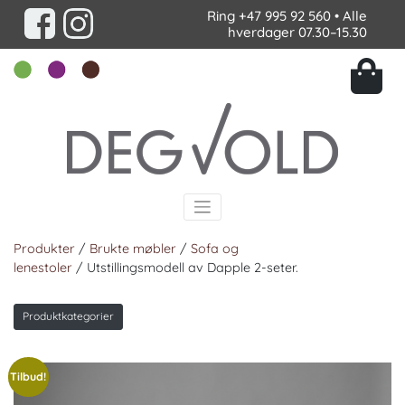
Ring
+47 995 92 560
• Alle
hverdager 07.30–15.30
Produkter
/
Brukte møbler
/
Sofa og
lenestoler
/ Utstillingsmodell av Dapple 2-seter.
Produktkategorier
Tilbud!