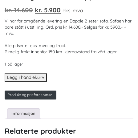
Opprinnelig
Nåværende
kr.
14.600
kr.
5.900
eks. mva.
pris
pris
Vi har for omgående levering en Dapple 2 seter sofa. Sofaen har
var:
er:
bare stått i utstilling. Ord. pris kr. 14.600.- Selges for kr. 5900.- +
mva.
kr. 14.600.
kr. 5.900.
Alle priser er eks. mva. og frakt.
Rimelig frakt innenfor 150 km. kjøreavstand fra vårt lager.
1 på lager
Utstillingsmodell
Legg i handlekurv
av
Dapple
Produkt og prisforespørsel
2-
seter.
antall
Informasjon
Relaterte produkter