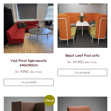
Bejot Leaf Pod sofa
Vad Pivot hjørnesofa
kr.
34.900
eks. mva.
240x180cm
kr.
9.990
eks. mva.
Vis produkt
Vis produkt
Tilbud!