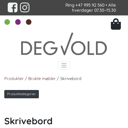
Ring
+47 995 92 560
• Alle
hverdager 07.30–15.30
Produkter
/
Brukte møbler
/ Skrivebord
Produktkategorier
Skrivebord