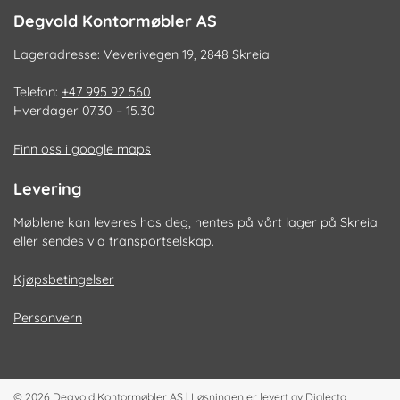
Degvold Kontormøbler AS
Lageradresse: Veverivegen 19, 2848 Skreia
Telefon:
+47 995 92 560
Hverdager 07.30 – 15.30
Finn oss i google maps
Levering
Møblene kan leveres hos deg, hentes på vårt lager på Skreia
eller sendes via transportselskap.
Kjøpsbetingelser
Personvern
© 2026
Degvold Kontormøbler AS
|
Løsningen er levert av
Dialecta