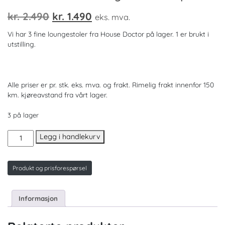
Opprinnelig
Nåværende
kr.
2.490
kr.
1.490
eks. mva.
pris
pris
Vi har 3 fine loungestoler fra House Doctor på lager. 1 er brukt i
var:
er:
utstilling.
kr. 2.490.
kr. 1.490.
Alle priser er pr. stk. eks. mva. og frakt. Rimelig frakt innenfor 150
km. kjøreavstand fra vårt lager.
3 på lager
House
Legg i handlekurv
Doctor
loungestol.
Restparti
Produkt og prisforespørsel
antall
Informasjon