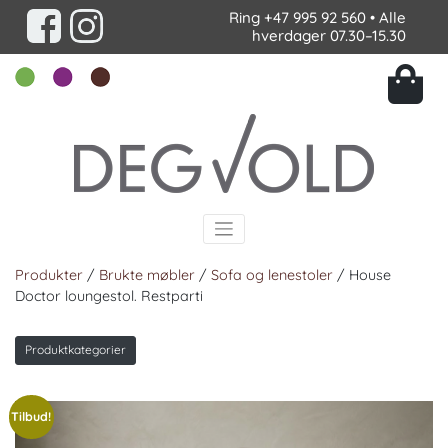
Ring
+47 995 92 560
• Alle
hverdager 07.30–15.30
Produkter
/
Brukte møbler
/
Sofa og lenestoler
/ House
Doctor loungestol. Restparti
Produktkategorier
Tilbud!