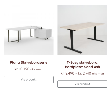
Plana Skrivebordserie
T-Easy skrivebord.
Bordplate: Sand Ash
kr.
10.490
eks. mva.
Prisområde
kr.
2.490
–
kr.
2.740
eks. mva.
kr. 2.490
Vis produkt
De
til
Vis produkt
pr
kr. 2.740
ha
fl
va
Al