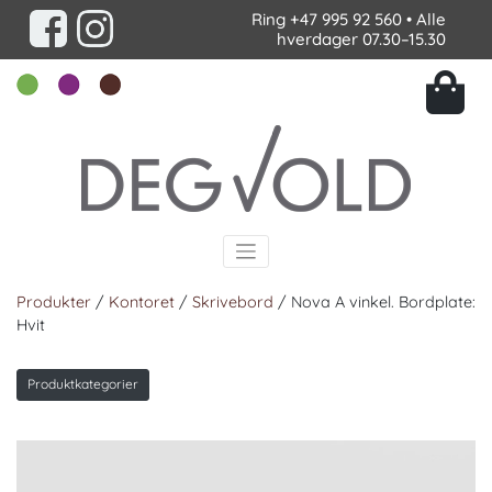
Ring
+47 995 92 560
• Alle
hverdager 07.30–15.30
Produkter
/
Kontoret
/
Skrivebord
/ Nova A vinkel. Bordplate:
Hvit
Produktkategorier