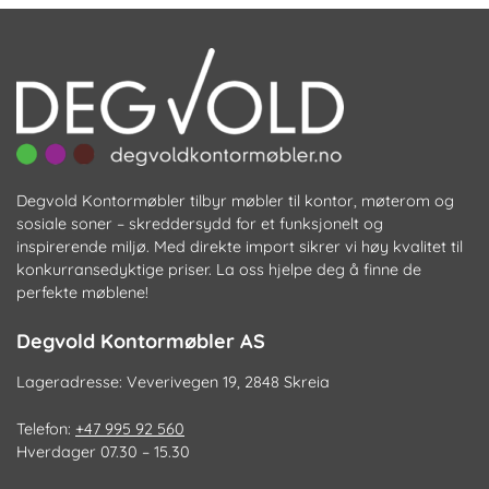
k
ve
p
pr
Degvold Kontormøbler tilbyr møbler til kontor, møterom og
sosiale soner – skreddersydd for et funksjonelt og
inspirerende miljø. Med direkte import sikrer vi høy kvalitet til
konkurransedyktige priser. La oss hjelpe deg å finne de
perfekte møblene!
Degvold Kontormøbler AS
Lageradresse: Veverivegen 19, 2848 Skreia
Telefon:
+47 995 92 560
Hverdager 07.30 – 15.30