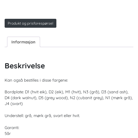
Produkt og prisforespørsel
Informasjon
Beskrivelse
Kan også bestilles i disse fargene:
Bordplate: D1 (hvit eik), D2 (eik), M1 (hvit), N3 (grå), D3 (sand ash),
D4 (dark walnut), D5 (grey wood), N2 (cubanit grey), N1 (mørk grå),
J4 (svart)
Understell: grå, mørk grå, svart eller hvit.
Garanti:
5år