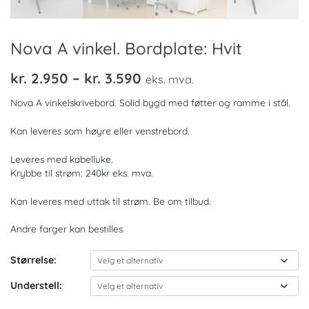
Nova A vinkel. Bordplate: Hvit
Prisområde:
kr.
2.950
–
kr.
3.590
eks. mva.
kr. 2.950
Nova A vinkelskrivebord. Solid bygd med føtter og ramme i stål.
til
Kan leveres som høyre eller venstrebord.
kr. 3.590
Leveres med kabelluke.
Krybbe til strøm: 240kr eks. mva.
Kan leveres med uttak til strøm. Be om tilbud.
Andre farger kan bestilles.
Størrelse:
Understell: