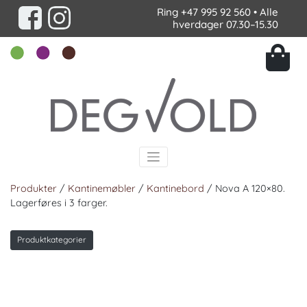
Ring
+47 995 92 560
• Alle
hverdager 07.30–15.30
Produkter
/
Kantinemøbler
/
Kantinebord
/ Nova A 120×80.
Lagerføres i 3 farger.
Produktkategorier