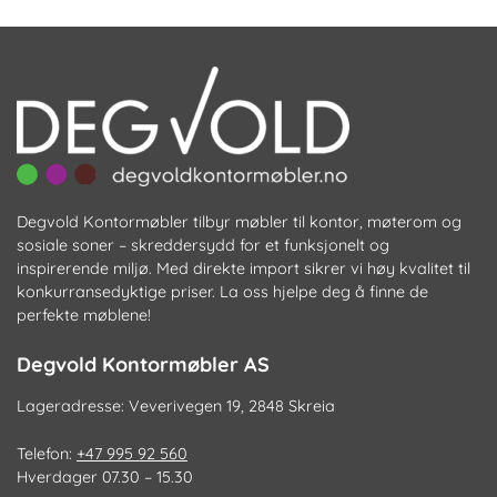
Alternativene
Al
kan
k
velges
ve
på
p
produktsiden
pr
Degvold Kontormøbler tilbyr møbler til kontor, møterom og
sosiale soner – skreddersydd for et funksjonelt og
inspirerende miljø. Med direkte import sikrer vi høy kvalitet til
konkurransedyktige priser. La oss hjelpe deg å finne de
perfekte møblene!
Degvold Kontormøbler AS
Lageradresse: Veverivegen 19, 2848 Skreia
Telefon:
+47 995 92 560
Hverdager 07.30 – 15.30