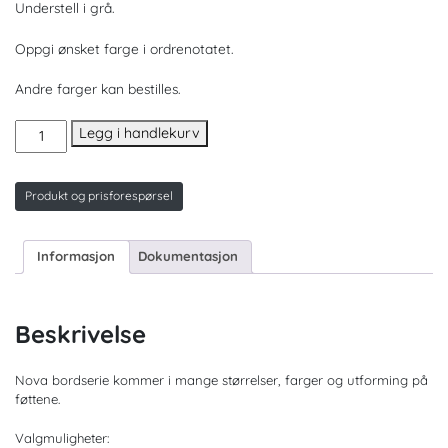
Understell i grå.
Oppgi ønsket farge i ordrenotatet.
Andre farger kan bestilles.
Nova
Legg i handlekurv
A
120x80.
Lagerføres
Produkt og prisforespørsel
i
3
farger.
Informasjon
Dokumentasjon
antall
Beskrivelse
Nova bordserie kommer i mange størrelser, farger og utforming på
føttene.
Valgmuligheter: