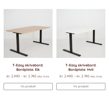
har
ha
flere
fl
varianter.
va
Alternativene
Al
kan
k
velges
ve
på
p
produktsiden
pr
T-Easy skrivebord.
T-Easy skrivebord.
Bordplate: Eik
Bordplate: Hvit
Prisområde:
Prisområde
kr.
2.490
–
kr.
2.740
kr.
2.490
–
kr.
2.740
eks. mva.
eks. mva.
kr. 2.490
kr. 2.490
Dette
De
til
til
Vis produkt
Vis produkt
produktet
pr
kr. 2.740
kr. 2.740
har
ha
flere
fl
varianter.
va