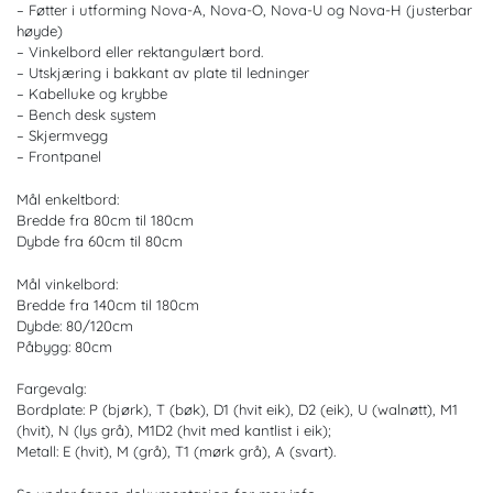
– Føtter i utforming Nova-A, Nova-O, Nova-U og Nova-H (justerbar
høyde)
– Vinkelbord eller rektangulært bord.
– Utskjæring i bakkant av plate til ledninger
– Kabelluke og krybbe
– Bench desk system
– Skjermvegg
– Frontpanel
Mål enkeltbord:
Bredde fra 80cm til 180cm
Dybde fra 60cm til 80cm
Mål vinkelbord:
Bredde fra 140cm til 180cm
Dybde: 80/120cm
Påbygg: 80cm
Fargevalg:
Bordplate: P (bjørk), T (bøk), D1 (hvit eik), D2 (eik), U (walnøtt), M1
(hvit), N (lys grå), M1D2 (hvit med kantlist i eik);
Metall: E (hvit), M (grå), T1 (mørk grå), A (svart).