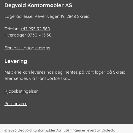
Degvold Kontormøbler AS
Lageradresse: Veverivegen 19, 2848 Skreia
Telefon:
+47 995 92 560
Hverdager 07.30 – 15.30
Finn oss i google maps
Levering
Møblene kan leveres hos deg, hentes på vårt lager på Skreia
eller sendes via transportselskap.
Kjøpsbetingelser
Personvern
© 2026
Degvold Kontormøbler AS
|
Løsningen er levert av
Dialecta