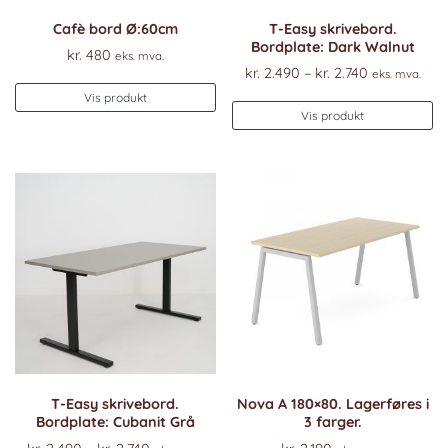
Cafè bord Ø:60cm
T-Easy skrivebord.
Bordplate: Dark Walnut
kr.
480
eks. mva.
Prisområde
kr.
2.490
–
kr.
2.740
eks. mva.
kr. 2.490
Vis produkt
De
til
Vis produkt
pr
kr. 2.740
ha
fl
va
Al
k
ve
p
pr
T-Easy skrivebord.
Nova A 180×80. Lagerføres i
Bordplate: Cubanit Grå
3 farger.
Prisområde: