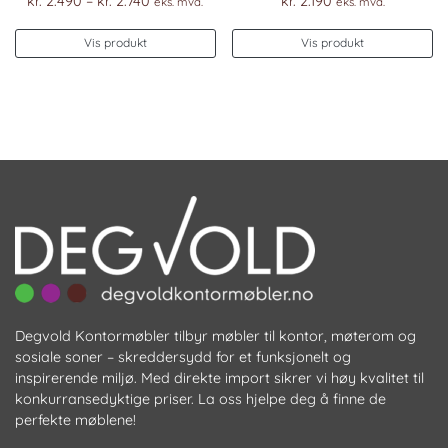
kr.
2.490
–
kr.
2.740
kr.
2.190
eks. mva.
eks. mva.
kr. 2.490
Dette
til
Vis produkt
Vis produkt
produktet
kr. 2.740
har
flere
varianter.
Alternativene
kan
velges
på
produktsiden
Degvold Kontormøbler tilbyr møbler til kontor, møterom og
sosiale soner – skreddersydd for et funksjonelt og
inspirerende miljø. Med direkte import sikrer vi høy kvalitet til
konkurransedyktige priser. La oss hjelpe deg å finne de
perfekte møblene!