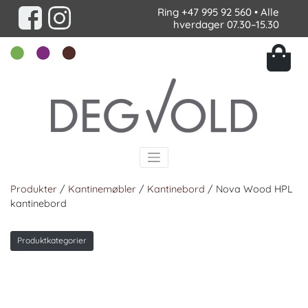
Ring
+47 995 92 560
• Alle
hverdager 07.30–15.30
Produkter
/
Kantinemøbler
/
Kantinebord
/ Nova Wood HPL
kantinebord
Produktkategorier