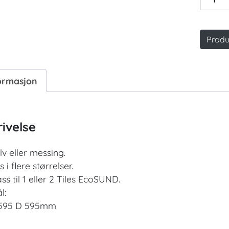
The
Grid
takrist
Produ
antall
ormasjon
ivelse
lv eller messing.
s i flere størrelser.
ass til 1 eller 2 Tiles EcoSUND.
l:
595 D 595mm