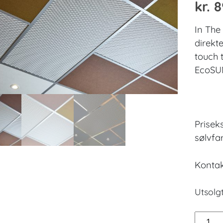
kr.
8
In The
direkt
touch 
EcoSU
Prisek
sølvfa
Kontak
Utsolgt
In