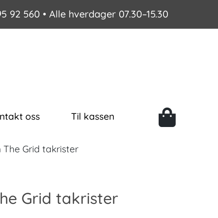
95 92 560
• Alle hverdager 07.30–15.30
ntakt oss
Til kassen
 The Grid takrister
The Grid takrister