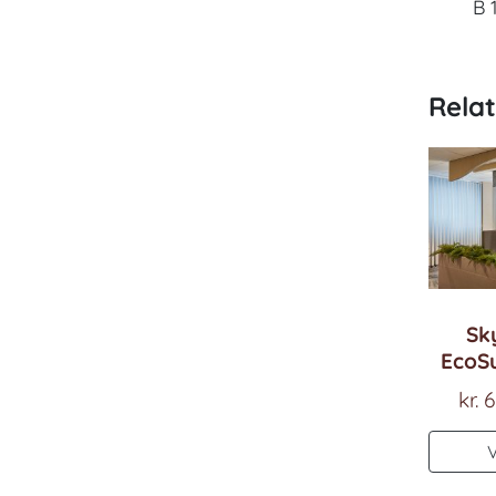
B 
Rela
Sk
EcoSu
kr.
6