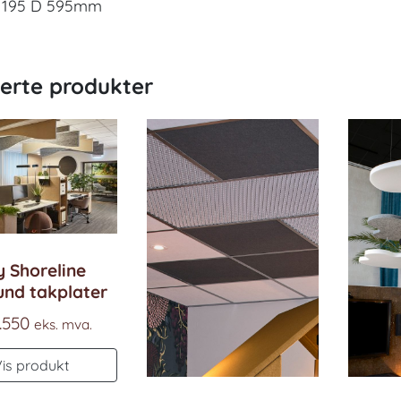
1195 D 595mm
terte produkter
y Shoreline
nd takplater
.550
eks. mva.
Vis produkt