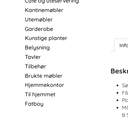
Cafè og uteservering
Kantinemøbler
Utemøbler
Garderobe
Kunstige planter
Inf
Belysning
Tavler
Tilbehør
Beskr
Brukte møbler
Hjemmekontor
Sø
Få
Til hjemmet
Pl
Fatboy
Må
B 