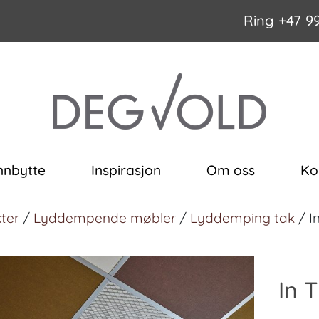
Ring
+47 9
nnbytte
Inspirasjon
Om oss
Ko
ter
/
Lyddempende møbler
/
Lyddemping tak
/ In
In 