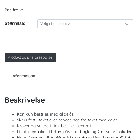
Pris fra kr
Størrelse:
Produkt og prisforespørsel
Informasjon
Beskrivelse
Kan kun bestilles med glidelås.
Skrus fast i taket eller henges ned fra taket med vaier.
Kroker og vaiere til tak bestilles separat.
I takfestepakken til Hang Over er bøyle og 2 m vaier inkludert.
Hang Over Small: B 598 H 105, og Hang Over Large: B 810 H