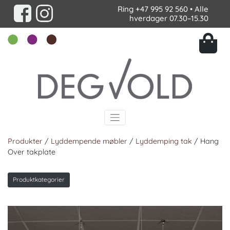
Ring
+47 995 92 560
• Alle
hverdager 07.30–15.30
Produkter
/
Lyddempende møbler
/
Lyddemping tak
/ Hang
Over takplate
Produktkategorier