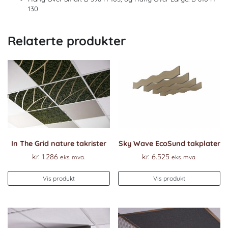
130
Relaterte produkter
In The Grid nature takrister
Sky Wave EcoSund takplater
kr.
1.286
kr.
6.525
eks. mva.
eks. mva.
Vis produkt
Vis produkt