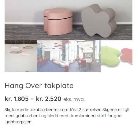
Hang Over takplate
Prisområde:
kr.
1.805
–
kr.
2.520
eks. mva.
kr. 1.805
Skyformede takabsorbenter som fås i 2 størrelser. Skyene er fylt
til
med lydabsorbent og kledd med skumlaminert stoff for god
lydabsorpsjon.
kr. 2.520