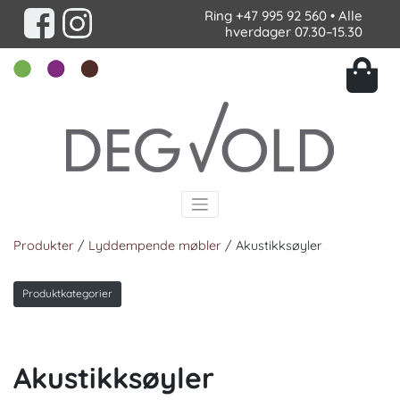
Ring
+47 995 92 560
• Alle
hverdager 07.30–15.30
Produkter
/
Lyddempende møbler
/ Akustikksøyler
Produktkategorier
Akustikksøyler