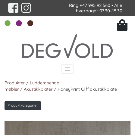
Ring
+47 995 92 560
• Alle
hverdager 07.30–15.30
Produkter
/
Lyddempende
møbler
/
Akustikkplater
/ HoneyPrint Cliff akustikkplate
Produktkategorier