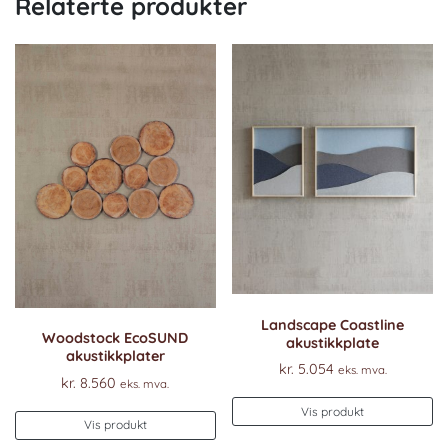
Relaterte produkter
Landscape Coastline
Woodstock EcoSUND
akustikkplate
akustikkplater
kr.
5.054
eks. mva.
kr.
8.560
eks. mva.
Vis produkt
Vis produkt