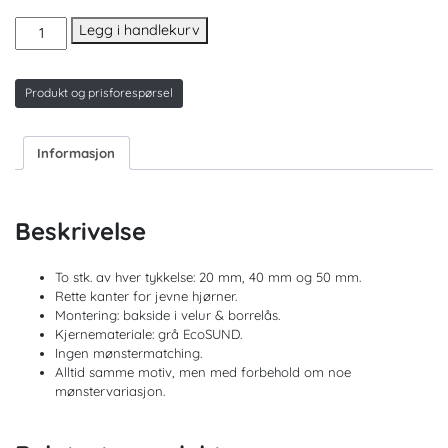
HoneyPrint
Legg i handlekurv
Cliff
akustikkplate
antall
Produkt og prisforespørsel
Informasjon
Beskrivelse
To stk. av hver tykkelse: 20 mm, 40 mm og 50 mm.
Rette kanter for jevne hjørner.
Montering: bakside i velur & borrelås.
Kjernemateriale: grå EcoSUND.
Ingen mønstermatching.
Alltid samme motiv, men med forbehold om noe
mønstervariasjon.