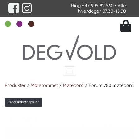
Ring
+47 995 92 560
• Alle
hverdager 07.30–15.30
Produkter
/
Møterommet
/
Møtebord
/ Forum 280 møtebord
Produktkategorier