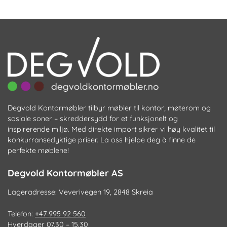
Alternativene
ve
kan
p
velges
pr
på
produktsiden
Degvold Kontormøbler tilbyr møbler til kontor, møterom og
sosiale soner – skreddersydd for et funksjonelt og
inspirerende miljø. Med direkte import sikrer vi høy kvalitet til
konkurransedyktige priser. La oss hjelpe deg å finne de
perfekte møblene!
Degvold Kontormøbler AS
Lageradresse: Veverivegen 19, 2848 Skreia
Telefon:
+47 995 92 560
Hverdager 07.30 – 15.30