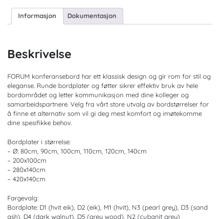
Informasjon
Dokumentasjon
Beskrivelse
FORUM konferansebord har ett klassisk design og gir rom for stil og
eleganse. Runde bordplater og føtter sikrer effektiv bruk av hele
bordområdet og letter kommunikasjon med dine kolleger og
samarbeidspartnere. Velg fra vårt store utvalg av bordstørrelser for
å finne et alternativ som vil gi deg mest komfort og imøtekomme
dine spesifikke behov.
Bordplater i størrelse:
– Ø: 80cm, 90cm, 100cm, 110cm, 120cm, 140cm
– 200x100cm
– 280x140cm
– 420x140cm
Fargevalg:
Bordplate: D1 (hvit eik), D2 (eik), M1 (hvit), N3 (pearl grey), D3 (sand
ash), D4 (dark walnut), D5 (grey wood), N2 (cubanit grey)