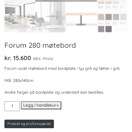
Forum 280 møtebord
kr.
15.600
eks. mva.
Forum ovalt møtebord med bordplate i lys grå og føtter i grå.
Mål: 280x140cm
Andre farger på bordplate og understell kan bestilles.
Forum
Legg i handlekurv
280
møtebord
antall
Produkt og prisforespørsel