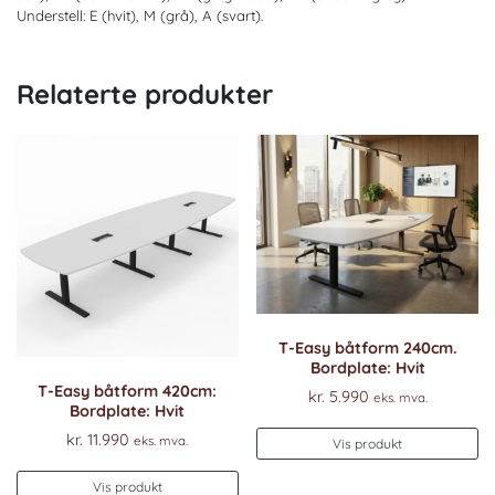
Understell: E (hvit), M (grå), A (svart).
Relaterte produkter
T-Easy båtform 240cm.
Bordplate: Hvit
T-Easy båtform 420cm:
kr.
5.990
eks. mva.
Bordplate: Hvit
De
kr.
11.990
eks. mva.
Vis produkt
pr
Dette
ha
Vis produkt