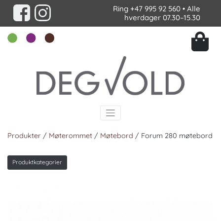
Ring
+47 995 92 560
• Alle
hverdager 07.30–15.30
Produkter
/
Møterommet
/
Møtebord
/ Forum 280 møtebord
Produktkategorier