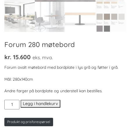
Forum 280 møtebord
kr.
15.600
eks. mva.
Forum ovalt møtebord med bordplate i lys grå og føtter i grå.
Mål: 280x140cm
Andre farger på bordplate og understell kan bestilles.
Forum
Legg i handlekurv
280
møtebord
antall
Produkt og prisforespørsel