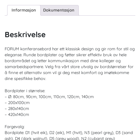
Informasjon
Dokumentasjon
Beskrivelse
FORUM konferansebord har ett klassisk design og gir rom for stil og
eleganse. Runde bordplater og føtter sikrer effektiv bruk av hele
bordområdet og letter kommunikasjon med dine kolleger og
samarbeidspartnere. Velg fra vårt store utvalg av bordstørrelser for
å finne et alternativ som vil gi deg mest komfort og imøtekomme
dine spesifikke behov.
Bordplater i størrelse:
– Ø: 80cm, 90cm, 100cm, 110cm, 120cm, 140cm
– 200x100cm
– 280x140cm
– 420x140cm
Fargevalg:
Bordplate: D1 (hvit eik), D2 (eik), M1 (hvit), N3 (pearl grey), D3 (sand
ash), D4 (dark walnut), D5 (grey wood), N2 (cubanit grey)