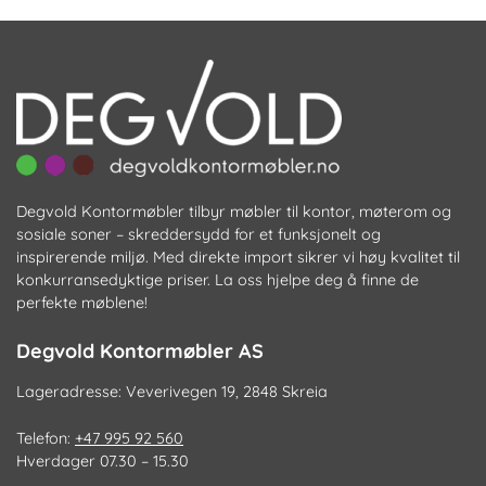
ve
kan
p
velges
pr
på
produktsiden
Degvold Kontormøbler tilbyr møbler til kontor, møterom og
sosiale soner – skreddersydd for et funksjonelt og
inspirerende miljø. Med direkte import sikrer vi høy kvalitet til
konkurransedyktige priser. La oss hjelpe deg å finne de
perfekte møblene!
Degvold Kontormøbler AS
Lageradresse: Veverivegen 19, 2848 Skreia
Telefon:
+47 995 92 560
Hverdager 07.30 – 15.30