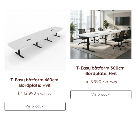
T-Easy båtform 300cm.
Bordplate: Hvit
T-Easy båtform 480cm.
kr.
8.990
eks. mva.
Bordplate: Hvit
De
kr.
12.990
eks. mva.
Vis produkt
pr
Dette
ha
Vis produkt
produktet
fl
har
va
flere
Al
varianter.
k
Alternativene