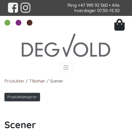
Ring
+47 995 92 560
• Alle
hverdager 07.30–15.30
Produkter
/
Tilbehør
/ Scener
Produktkategorier
Scener