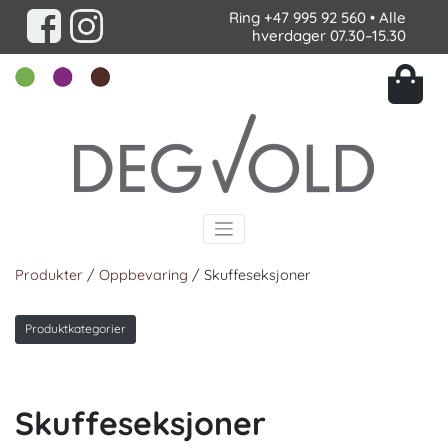
Ring
+47 995 92 560
• Alle
hverdager 07.30–15.30
Produkter
/
Oppbevaring
/ Skuffeseksjoner
Produktkategorier
Skuffeseksjoner