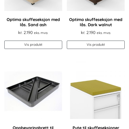
Optima skuffeseksjon med
Optima skuffeseksjon med
lås. Sand ash
lås. Dark walnut
kr.
2.190
kr.
2.190
eks. mva.
eks. mva.
Vis produkt
Vis produkt
Oppbevaringbrett til
Pute til skuffeseksjoner