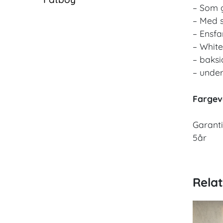
– Som 
– Med s
– Ensfa
– Whit
– baksi
– unders
Fargev
Garanti
5år
Rela