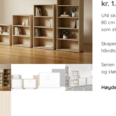
kr.
1
UNI sk
80 cm 
som st
Skapen
håndta
Serien
og stør
Høyde