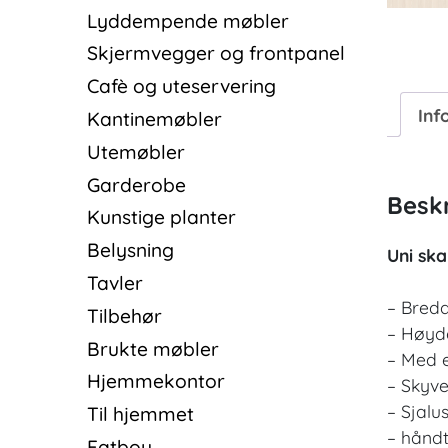
Lyddempende møbler
Skjermvegger og frontpanel
Cafè og uteservering
Inf
Kantinemøbler
Utemøbler
Garderobe
Beskr
Kunstige planter
Belysning
Uni ska
Tavler
– Bredd
Tilbehør
– Høyd
Brukte møbler
– Med e
Hjemmekontor
– Skyv
– Sjalu
Til hjemmet
– håndt
Fatboy