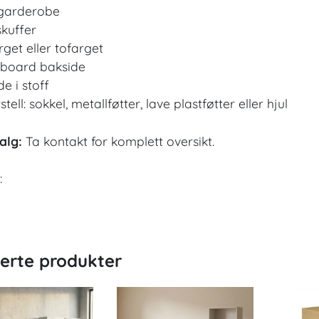
garderobe
kuffer
rget eller tofarget
eboard bakside
de i stoff
tell: sokkel, metallføtter, lave plastføtter eller hjul
alg:
Ta kontakt for komplett oversikt.
:
terte produkter