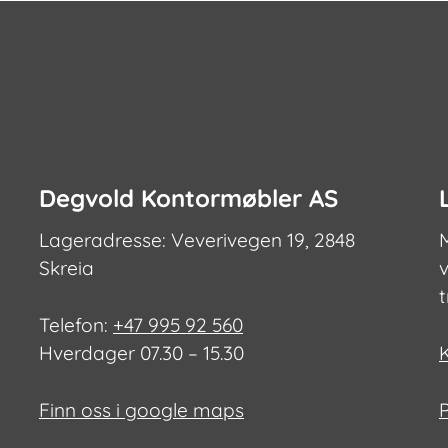
velges
på
på
produktsi
produktsiden
Degvold Kontormøbler AS
Lageradresse: Veverivegen 19, 2848
Skreia
v
Telefon:
+47 995 92 560
Hverdager 07.30 – 15.30
Finn oss i google maps