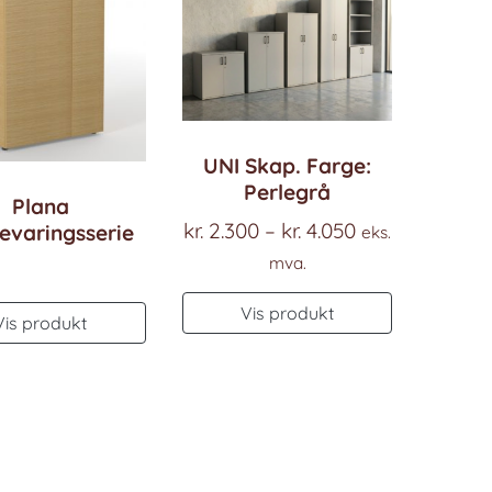
UNI Skap. Farge:
Perlegrå
Plana
Prisområde:
kr.
2.300
–
kr.
4.050
evaringsserie
eks.
kr. 2.300
mva.
til
Dette
Vis produkt
kr. 4.050
Vis produkt
produktet
har
flere
varianter.
ene
Alternativ
kan