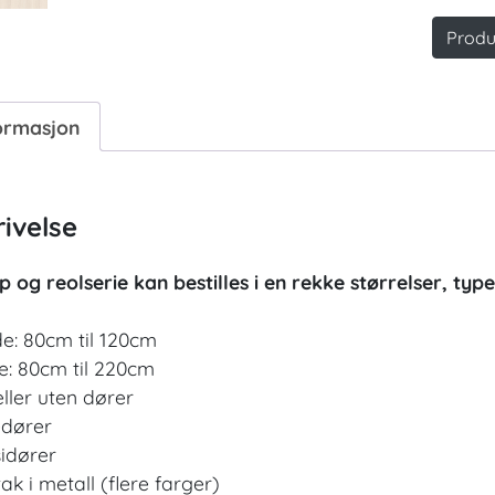
Produ
ormasjon
ivelse
p og reolserie kan bestilles i en rekke størrelser, typ
e: 80cm til 120cm
e: 80cm til 220cm
ller uten dører
edører
sidører
ak i metall (flere farger)