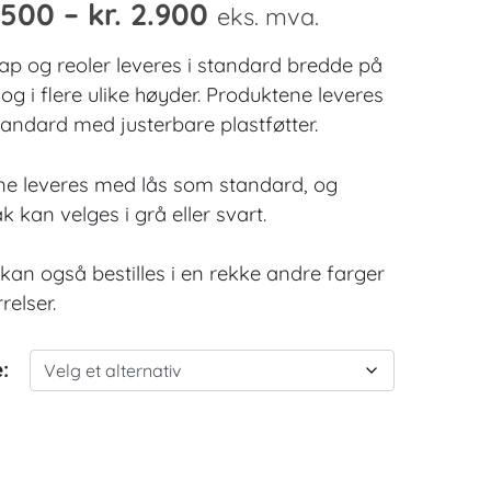
Prisområde:
.500
–
kr.
2.900
eks. mva.
kr. 1.500
ap og reoler leveres i standard bredde på
til
og i flere ulike høyder. Produktene leveres
andard med justerbare plastføtter.
kr. 2.900
e leveres med lås som standard, og
k kan velges i grå eller svart.
 kan også bestilles i en rekke andre farger
relser.
: