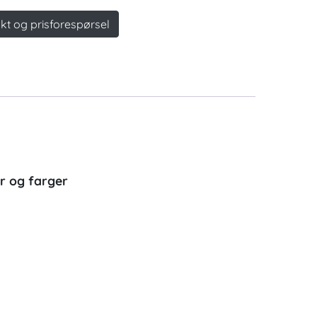
kt og prisforespørsel
er og farger