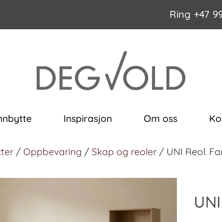
Ring
+47 9
nnbytte
Inspirasjon
Om oss
Ko
ter
/
Oppbevaring
/
Skap og reoler
/ UNI Reol. Fa
UNI