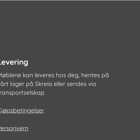
velges
på
den
produktsi
Levering
Møblene kan leveres hos deg, hentes på
årt lager på Skreia eller sendes via
transportselskap.
Kjøpsbetingelser
Personvern