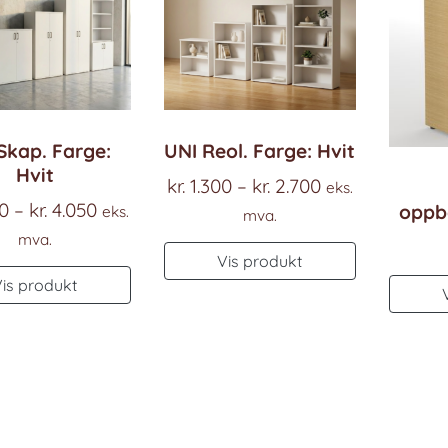
Skap. Farge:
UNI Reol. Farge: Hvit
Hvit
Prisområde:
kr.
1.300
–
kr.
2.700
eks.
Prisområde:
0
–
kr.
4.050
oppb
kr. 1.300
eks.
mva.
kr. 2.300
til
mva.
Dette
Vis produkt
til
kr. 2.700
Dette
produktet
Vis produkt
kr. 4.050
produktet
har
har
flere
flere
varianter.
varianter.
Alternativ
Alternativene
kan
kan
velges