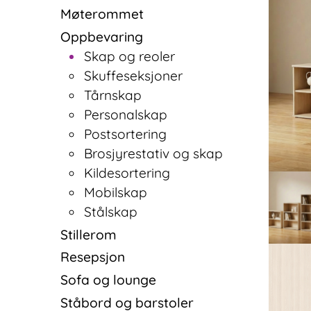
Møterommet
Oppbevaring
Skap og reoler
Skuffeseksjoner
Tårnskap
Personalskap
Postsortering
Brosjyrestativ og skap
Kildesortering
Mobilskap
Stålskap
Stillerom
Resepsjon
Sofa og lounge
Ståbord og barstoler