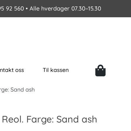
95 92 560
• Alle hverdager 07.30–15.30
ntakt oss
Til kassen
rge: Sand ash
 Reol. Farge: Sand ash