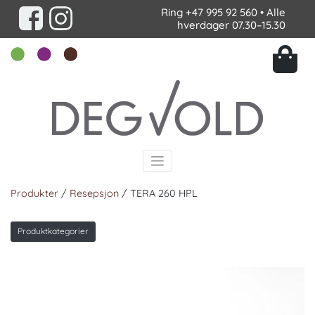
Ring
+47 995 92 560
• Alle
hverdager 07.30–15.30
Produkter
/
Resepsjon
/ TERA 260 HPL
Produktkategorier