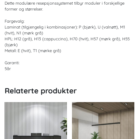
Dette modulære resepsjonssystemet tilbyr moduler i forskjellige
former og størrelser.
Fargevalg:
Laminat (tilgjengelig i kombinasjoner): P (bjørk), U (valnøtt), M1
(hvit), N1 (mørk grå)
HPL: H12 (grå), H13 (cappuccino), H70 (hvit), H57 (mørk grå), H55
(bjørk)
Metall: E (hvit), T1 (mørke grå)
Garanti:
5år
Relaterte produkter