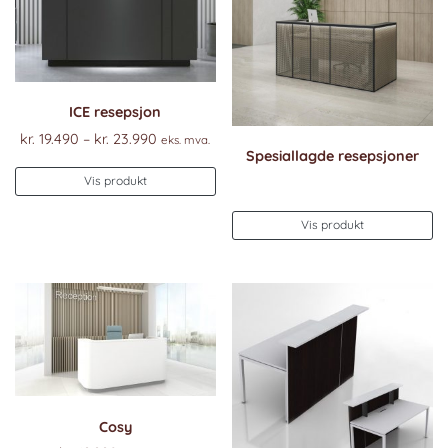
ICE resepsjon
Prisområde:
kr.
19.490
–
kr.
23.990
eks. mva.
Spesiallagde resepsjoner
kr. 19.490
Dette
til
Vis produkt
produktet
kr. 23.990
har
Vis produkt
flere
varianter.
Alternativene
kan
velges
på
produktsiden
Cosy