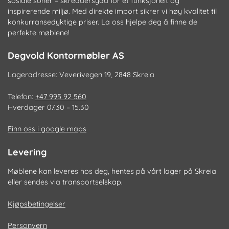
sosiale soner – skreddersydd for et funksjonelt og
inspirerende miljø. Med direkte import sikrer vi høy kvalitet til
konkurransedyktige priser. La oss hjelpe deg å finne de
perfekte møblene!
Degvold Kontormøbler AS
Lageradresse: Veverivegen 19, 2848 Skreia
Telefon:
+47 995 92 560
Hverdager 07.30 – 15.30
Finn oss i google maps
Levering
Møblene kan leveres hos deg, hentes på vårt lager på Skreia
eller sendes via transportselskap.
Kjøpsbetingelser
Personvern