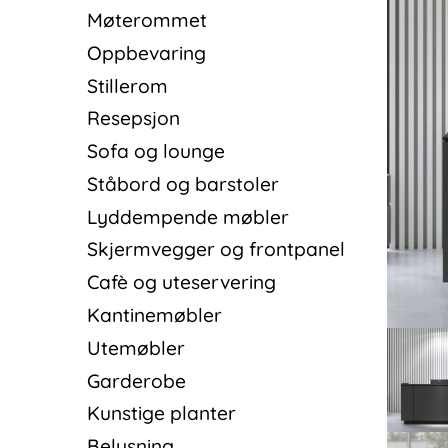
Møterommet
Oppbevaring
Stillerom
Resepsjon
Sofa og lounge
Ståbord og barstoler
Lyddempende møbler
Skjermvegger og frontpanel
Cafè og uteservering
Kantinemøbler
Utemøbler
Garderobe
Kunstige planter
Belysning