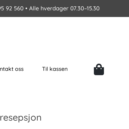
95 92 560
• Alle hverdager 07.30–15.30
ntakt oss
Til kassen
 resepsjon