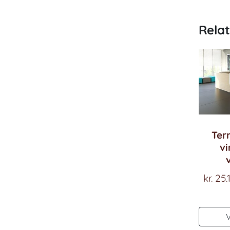
Rela
Ter
vi
kr.
25.