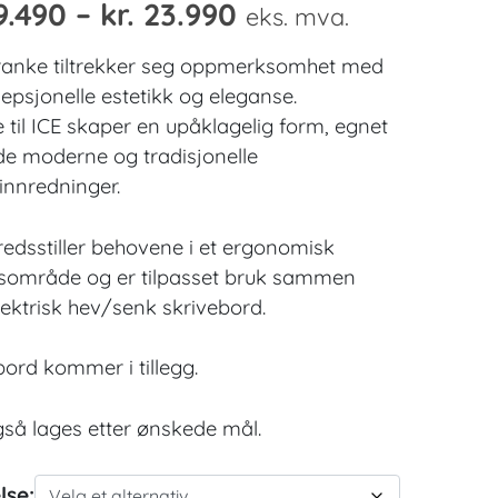
Prisområde:
9.490
–
kr.
23.990
eks. mva.
kr. 19.490
ranke tiltrekker seg oppmerksomhet med
til
sepsjonelle estetikk og eleganse.
e til ICE skaper en upåklagelig form, egnet
kr. 23.990
de moderne og tradisjonelle
innredninger.
lfredsstiller behovene i et ergonomisk
sområde og er tilpasset bruk sammen
ektrisk hev/senk skrivebord.
bord kommer i tillegg.
så lages etter ønskede mål.
lse: