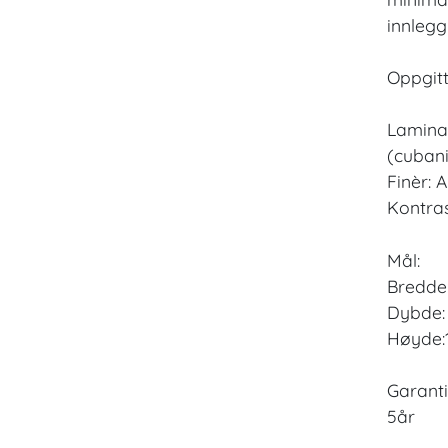
innlegg
Oppgitt
Laminat
(cubani
Finèr: A
Kontrast
Mål:
Bredde:
Dybde:
Høyde:
Garanti
5år