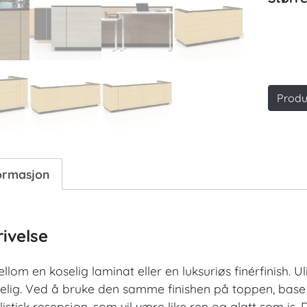
Produ
ormasjon
ivelse
llom en koselig laminat eller en luksuriøs finérfinish.
gelig. Ved å bruke den samme finishen på toppen, base 
istisk resepsjon, som vil være like ren og glatt som is.