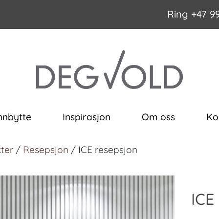
Ring
+47 9
nnbytte
Inspirasjon
Om oss
Ko
ter
/
Resepsjon
/ ICE resepsjon
ICE