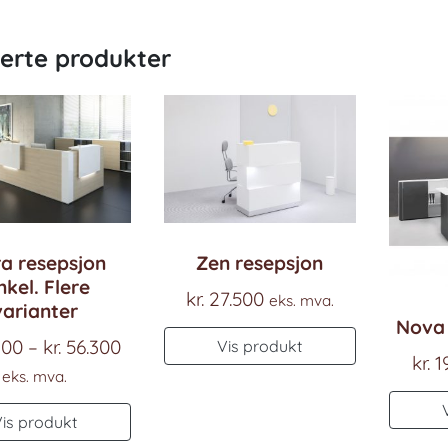
terte produkter
ra resepsjon
Zen resepsjon
nkel. Flere
kr.
27.500
eks. mva.
varianter
Nova 
Prisområde:
100
–
kr.
56.300
Vis produkt
kr.
1
kr. 25.100
eks. mva.
til
Dette
Vis produkt
kr. 56.300
produktet