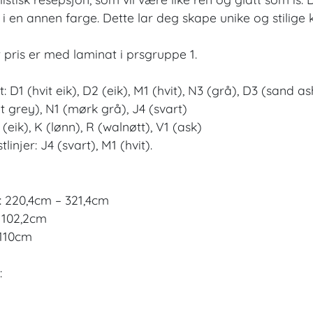
 i en annen farge. Dette lar deg skape unike og stilige
 pris er med laminat i prsgruppe 1.
: D1 (hvit eik), D2 (eik), M1 (hvit), N3 (grå), D3 (sand 
t grey), N1 (mørk grå), J4 (svart)
 (eik), K (lønn), R (walnøtt), V1 (ask)
linjer: J4 (svart), M1 (hvit).
 220,4cm – 321,4cm
 102,2cm
110cm
: