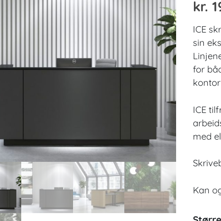
kr.
1
ICE sk
sin ek
Linjen
for bå
kontor
ICE ti
arbeid
med el
Skrive
Kan og
Større