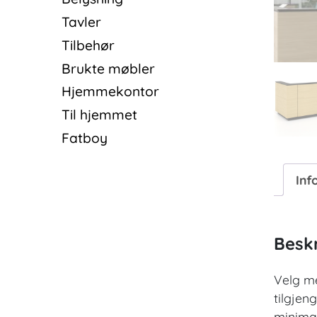
Tavler
Tilbehør
Brukte møbler
Hjemmekontor
Til hjemmet
Fatboy
Inf
Beskr
Velg me
tilgjen
minimal