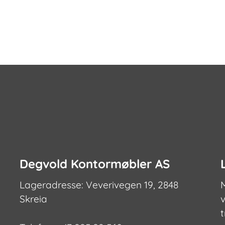
har
flere
varianter.
Alternativene
kan
velges
på
produktsiden
Degvold Kontormøbler AS
Lageradresse: Veverivegen 19, 2848
Skreia
v