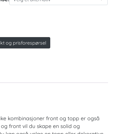
kt og prisforespørsel
 Ulike kombinasjoner front og topp er også
og front vil du skape en solid og
 Du kan også velge en topp eller dekorative