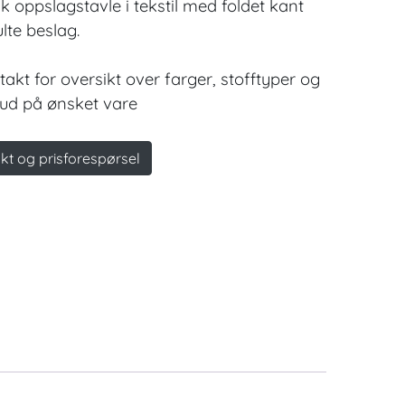
sk oppslagstavle i tekstil med foldet kant
lte beslag.
takt for oversikt over farger, stofftyper og
lbud på ønsket vare
kt og prisforespørsel