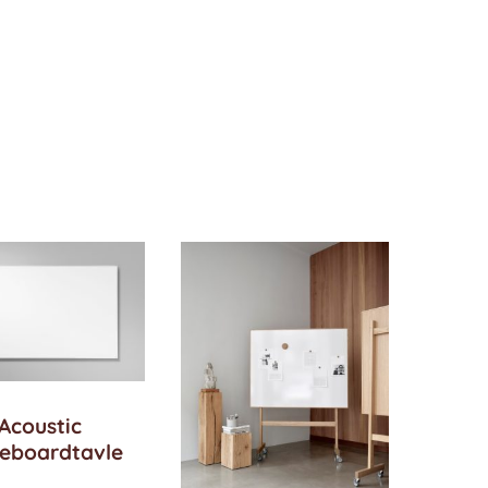
Acoustic
teboardtavle