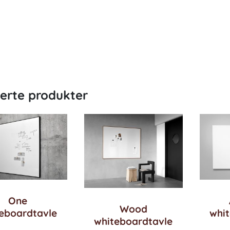
terte produkter
One
Wood
eboardtavle
whi
whiteboardtavle