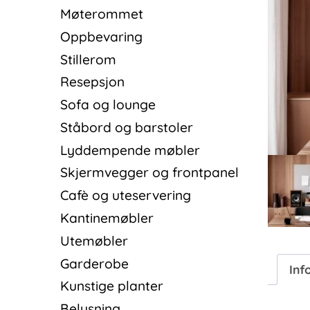
Møterommet
Oppbevaring
Stillerom
Resepsjon
Sofa og lounge
Ståbord og barstoler
Lyddempende møbler
Skjermvegger og frontpanel
Cafè og uteservering
Kantinemøbler
Utemøbler
Garderobe
Inf
Kunstige planter
Belysning