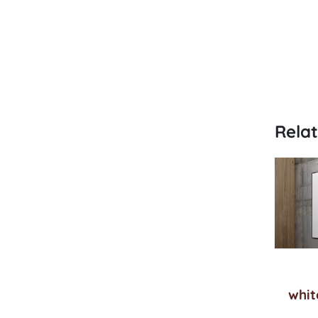
Rela
whit