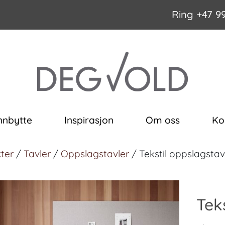
Ring
+47 9
nnbytte
Inspirasjon
Om oss
Ko
ter
/
Tavler
/
Oppslagstavler
/ Tekstil oppslagstav
Tek