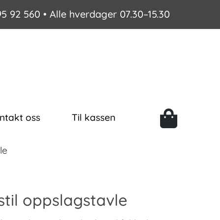
95 92 560
• Alle hverdager 07.30–15.30
ntakt oss
Til kassen
le
stil oppslagstavle