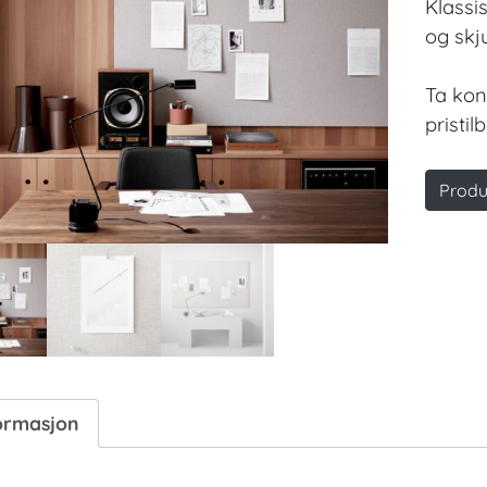
Klassi
og skju
Ta kon
pristi
Produ
ormasjon