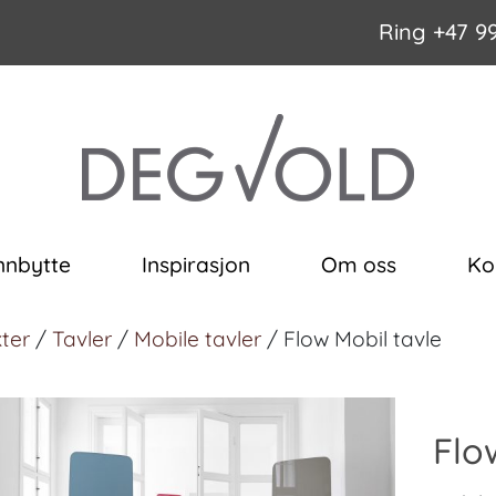
Ring
+47 9
nnbytte
Inspirasjon
Om oss
Ko
ter
/
Tavler
/
Mobile tavler
/ Flow Mobil tavle
Flo