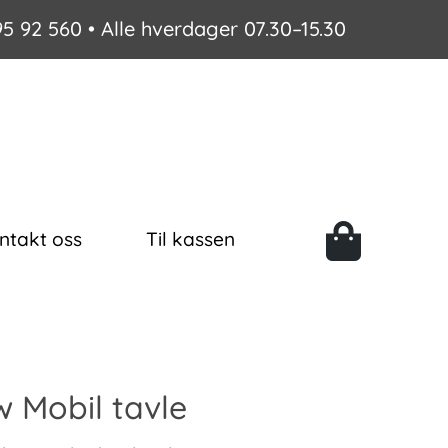
95 92 560
• Alle hverdager 07.30–15.30
ntakt oss
Til kassen
w Mobil tavle