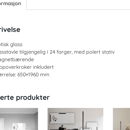
ormasjon
ivelse
tisk glass
asstavle tilgjengelig i 24 farger, med polert stativ
agnetbærende
ippoverkroker inkludert
ørrelse: 650×1960 mm
terte produkter