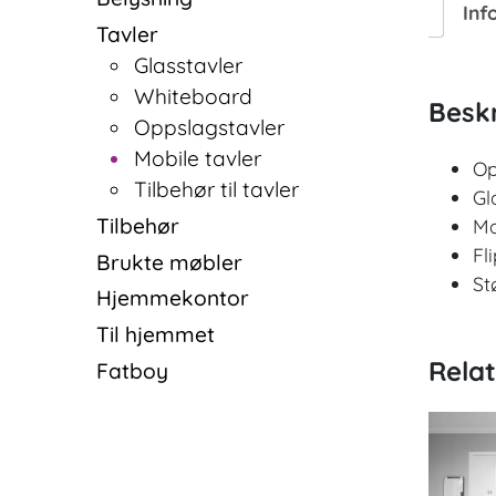
Inf
Tavler
Glasstavler
Whiteboard
Beskr
Oppslagstavler
Mobile tavler
Op
Tilbehør til tavler
Gl
Tilbehør
M
Fl
Brukte møbler
St
Hjemmekontor
Til hjemmet
Rela
Fatboy