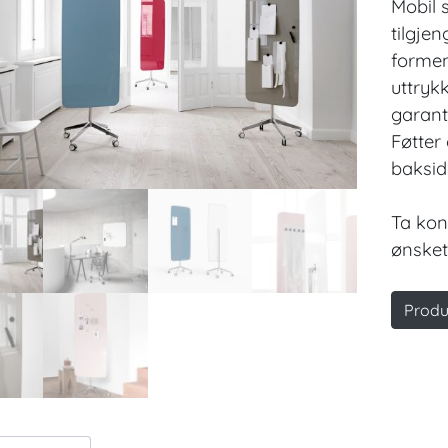
Mobil 
tilgje
formen
uttrykk
garant
Føtter
baksid
Ta kon
ønsket
Produ