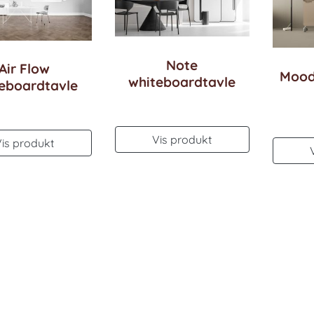
Note
Air Flow
Mood
whiteboardtavle
eboardtavle
Vis produkt
Vis produkt