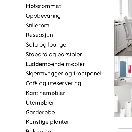
Møterommet
Oppbevaring
Stillerom
Resepsjon
Sofa og lounge
Ståbord og barstoler
Lyddempende møbler
Skjermvegger og frontpanel
Cafè og uteservering
Kantinemøbler
Utemøbler
Garderobe
Kunstige planter
Belysning