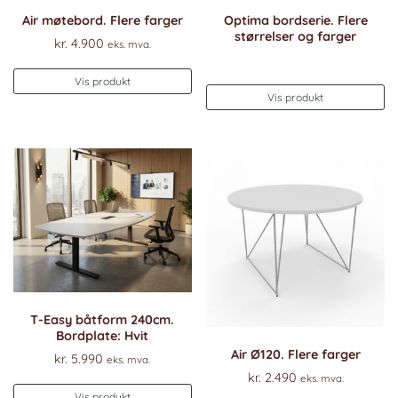
Air møtebord. Flere farger
Optima bordserie. Flere
størrelser og farger
kr.
4.900
eks. mva.
Vis produkt
Vis produkt
T-Easy båtform 240cm.
Bordplate: Hvit
Air Ø120. Flere farger
kr.
5.990
eks. mva.
kr.
2.490
eks. mva.
Dette
Vis produkt