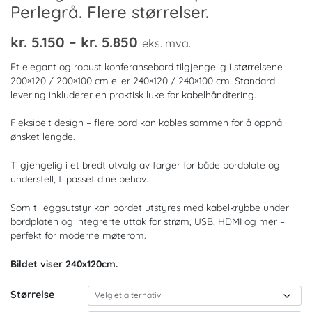
Perlegrå. Flere størrelser.
Prisområde:
kr.
5.150
–
kr.
5.850
eks. mva.
kr. 5.150
Et elegant og robust konferansebord tilgjengelig i størrelsene
til
200×120 / 200×100 cm eller 240×120 / 240×100 cm. Standard
levering inkluderer en praktisk luke for kabelhåndtering.
kr. 5.850
Fleksibelt design – flere bord kan kobles sammen for å oppnå
ønsket lengde.
Tilgjengelig i et bredt utvalg av farger for både bordplate og
understell, tilpasset dine behov.
Som tilleggsutstyr kan bordet utstyres med kabelkrybbe under
bordplaten og integrerte uttak for strøm, USB, HDMI og mer –
perfekt for moderne møterom.
Bildet viser 240x120cm.
Størrelse