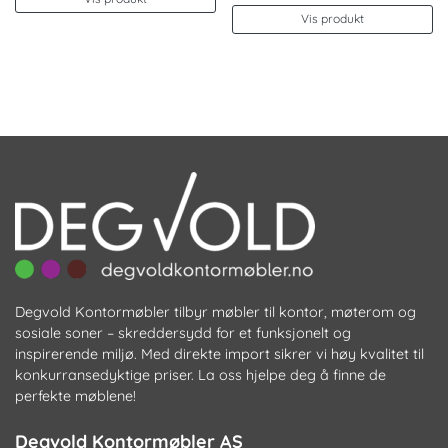
produktet
Vis produkt
har
flere
varianter.
Alternativene
kan
velges
på
produktsiden
Degvold Kontormøbler tilbyr møbler til kontor, møterom og
sosiale soner – skreddersydd for et funksjonelt og
inspirerende miljø. Med direkte import sikrer vi høy kvalitet til
konkurransedyktige priser. La oss hjelpe deg å finne de
perfekte møblene!
Degvold Kontormøbler AS