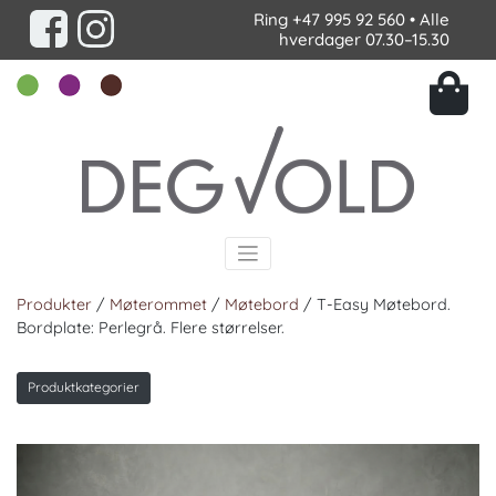
Ring
+47 995 92 560
• Alle
hverdager 07.30–15.30
Produkter
/
Møterommet
/
Møtebord
/ T-Easy Møtebord.
Bordplate: Perlegrå. Flere størrelser.
Produktkategorier