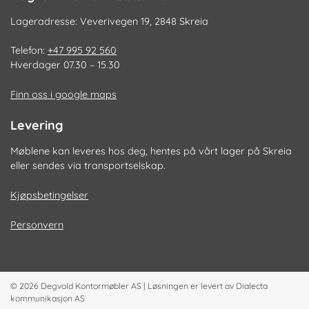
Lageradresse: Veverivegen 19, 2848 Skreia
Telefon:
+47 995 92 560
Hverdager 07.30 – 15.30
Finn oss i google maps
Levering
Møblene kan leveres hos deg, hentes på vårt lager på Skreia
eller sendes via transportselskap.
Kjøpsbetingelser
Personvern
© 2026
Degvold Kontormøbler AS
|
Løsningen er levert av
Dialecta
kommunikasjon AS