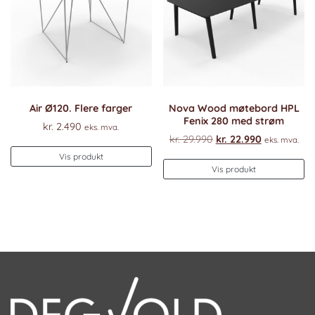
Air Ø120. Flere farger
Nova Wood møtebord HPL
Fenix 280 med strøm
kr.
2.490
eks. mva.
Opprinnelig
Nåværend
kr.
29.990
kr.
22.990
eks. mva.
pris
pris
Vis produkt
var:
er:
Vis produkt
kr. 29.990.
kr. 22.990.