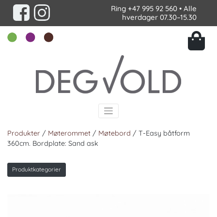
Ring
+47 995 92 560
• Alle
hverdager 07.30–15.30
Produkter
/
Møterommet
/
Møtebord
/ T-Easy båtform
360cm. Bordplate: Sand ask
Produktkategorier