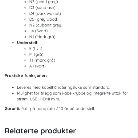
N3 (pearl grey)
D3 (sand ash)
D4 (dark walnut)
D5 (grey wood)
N2 (cubanit grey)
J4 (Svart)
N1 (Mørk grå)
Understell:
E (hvit)
M (grå)
T1 (mørk grå)
A (svart)
Praktiske funksjoner:
Leveres med kabelhåndteringsluke som standard.
Mulighet for tillegg som kabelkrybbe og integrerte uttak for
strøm, USB, HDMI m.m.
Garanti:
5 år på bordplate / 10 år på understell.
Relaterte produkter