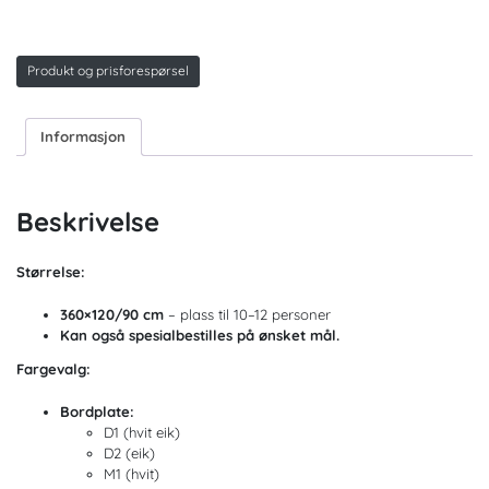
Produkt og prisforespørsel
Informasjon
Beskrivelse
Størrelse:
360×120/90 cm
– plass til 10–12 personer
Kan også spesialbestilles på ønsket mål.
Fargevalg:
Bordplate:
D1 (hvit eik)
D2 (eik)
M1 (hvit)