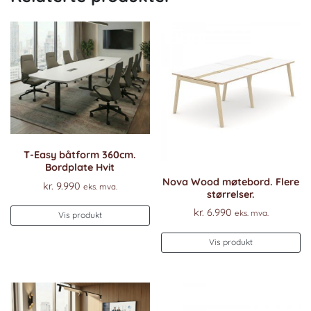
T-Easy båtform 360cm.
Bordplate Hvit
Nova Wood møtebord. Flere
kr.
9.990
eks. mva.
størrelser.
Dette
kr.
6.990
eks. mva.
Vis produkt
produktet
har
Vis produkt
flere
varianter.
Alternativene
kan