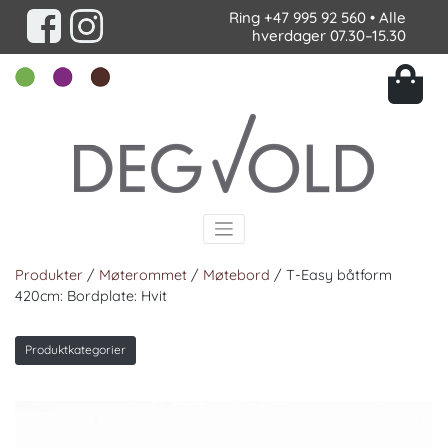
Ring
+47 995 92 560
• Alle
hverdager 07.30–15.30
Produkter
/
Møterommet
/
Møtebord
/ T-Easy båtform
420cm: Bordplate: Hvit
Produktkategorier