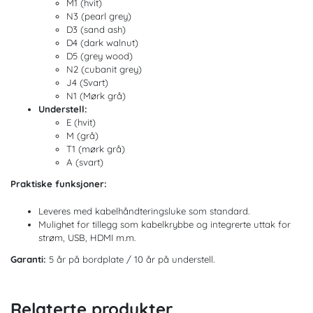
M1 (hvit)
N3 (pearl grey)
D3 (sand ash)
D4 (dark walnut)
D5 (grey wood)
N2 (cubanit grey)
J4 (Svart)
N1 (Mørk grå)
Understell:
E (hvit)
M (grå)
T1 (mørk grå)
A (svart)
Praktiske funksjoner:
Leveres med kabelhåndteringsluke som standard.
Mulighet for tillegg som kabelkrybbe og integrerte uttak for
strøm, USB, HDMI m.m.
Garanti:
5 år på bordplate / 10 år på understell.
Relaterte produkter