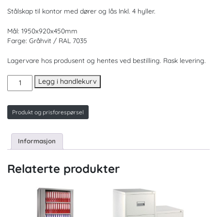
Stålskap til kontor med dører og lås Inkl. 4 hyller.
Mål: 1950x920x450mm
Farge: Gråhvit / RAL 7035
Lagervare hos produsent og hentes ved bestilling. Rask levering.
Stålskap
Legg i handlekurv
med
lås.
2
Produkt og prisforespørsel
dører
antall
Informasjon
Relaterte produkter