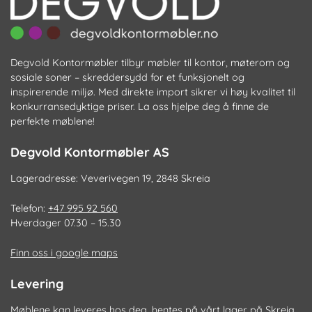
Degvold Kontormøbler tilbyr møbler til kontor, møterom og
sosiale soner – skreddersydd for et funksjonelt og
inspirerende miljø. Med direkte import sikrer vi høy kvalitet til
konkurransedyktige priser. La oss hjelpe deg å finne de
perfekte møblene!
Degvold Kontormøbler AS
Lageradresse: Veverivegen 19, 2848 Skreia
Telefon:
+47 995 92 560
Hverdager 07.30 – 15.30
Finn oss i google maps
Levering
Møblene kan leveres hos deg, hentes på vårt lager på Skreia