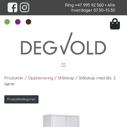
Ring
+47 995 92 560
• Alle
hverdager 07.30–15.30
Produkter
/
Oppbevaring
/
Stålskap
/ Stålskap med lås. 2
dører
Produktkategorier