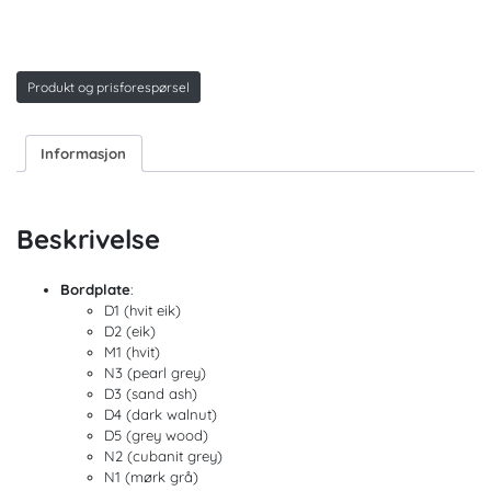
Produkt og prisforespørsel
Informasjon
Beskrivelse
Bordplate
:
D1 (hvit eik)
D2 (eik)
M1 (hvit)
N3 (pearl grey)
D3 (sand ash)
D4 (dark walnut)
D5 (grey wood)
N2 (cubanit grey)
N1 (mørk grå)