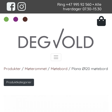
Ring
+47 995 92 560
• Alle
hverdager 07.30–15.30
Produkter
/
Møterommet
/
Møtebord
/ Plana Ø120 møtebord
Produktkategorier