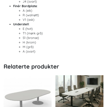
J4 (svart)
Finér Bordplate
:
A (eik)
R (walnøtt)
V1 (ask)
Understell
:
E (hvit)
T1 (mørk grå)
S1 (bronse)
H (krom)
M (grå)
A (svart)
Relaterte produkter