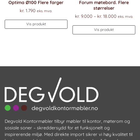
Optima Ø100 Flere farger
Forum møtebord. Flere
størrelser
kr.
1.790
eks. mva.
Prisområde
kr.
9.000
–
kr.
18.000
eks. mva.
kr. 9.000
Vis produkt
De
til
Vis produkt
pr
kr. 18.000
ha
fl
va
Al
k
ve
p
pr
Degvold Kontormøbler tilbyr møbler til kontor, møterom og
sosiale soner – skreddersydd for et funksjonelt og
inspirerende miljø. Med direkte import sikrer vi høy kvalitet til