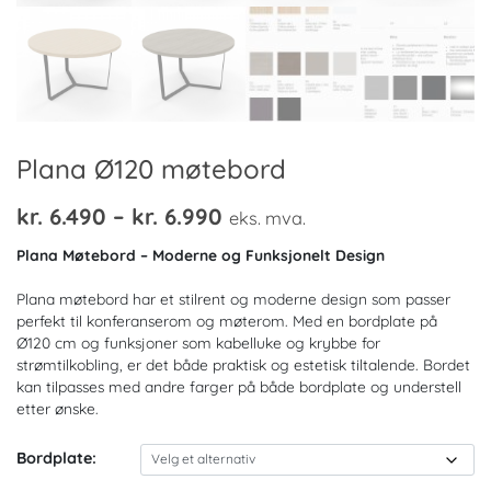
Plana Ø120 møtebord
Prisområde:
kr.
6.490
–
kr.
6.990
eks. mva.
kr. 6.490
Plana Møtebord – Moderne og Funksjonelt Design
til
Plana møtebord har et stilrent og moderne design som passer
kr. 6.990
perfekt til konferanserom og møterom. Med en bordplate på
Ø120 cm og funksjoner som kabelluke og krybbe for
strømtilkobling, er det både praktisk og estetisk tiltalende. Bordet
kan tilpasses med andre farger på både bordplate og understell
etter ønske.
Bordplate: