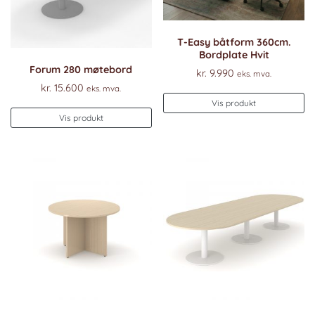
T-Easy båtform 360cm.
Bordplate Hvit
Forum 280 møtebord
kr.
9.990
eks. mva.
kr.
15.600
eks. mva.
De
Vis produkt
pr
Vis produkt
ha
fl
va
Al
k
ve
p
pr