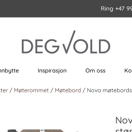
Ring
+47 9
nnbytte
Inspirasjon
Om oss
Ko
ter
/
Møterommet
/
Møtebord
/ Nova møtebordseri
Nov
stø