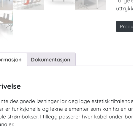
farge e
uttrykk
Produ
ormasjon
Dokumentasjon
ivelse
gente designede løsninger lar deg lage estetisk tiltale
er er funksjonelle og lekne elementer som kan ha en a
ule strømbokser. I tillegg passerer hver kabel under b
naler.