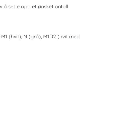
iv å sette opp et ønsket antall
), M1 (hvit), N (grå), M1D2 (hvit med