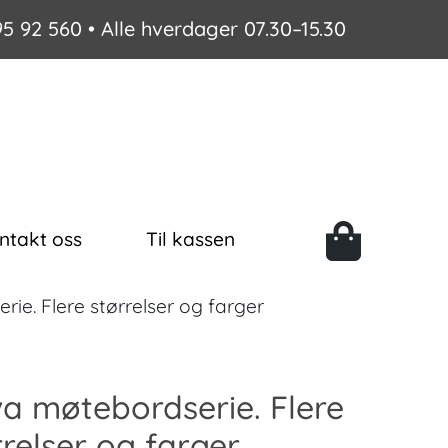
95 92 560
• Alle hverdager 07.30–15.30
ntakt oss
Til kassen
e. Flere størrelser og farger
a møtebordserie. Flere
rrelser og farger