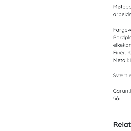
Møtebor
arbeids
Fargeva
Bordpla
eikekan
Finér: K
Metall:
Svært 
Garanti
5år
Rela