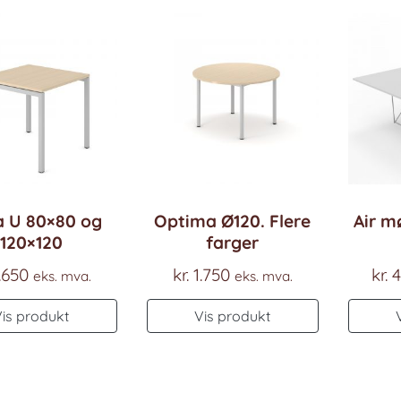
 U 80×80 og
Optima Ø120. Flere
Air m
120×120
farger
.650
kr.
1.750
kr.
4
eks. mva.
eks. mva.
Vis produkt
Vis produkt