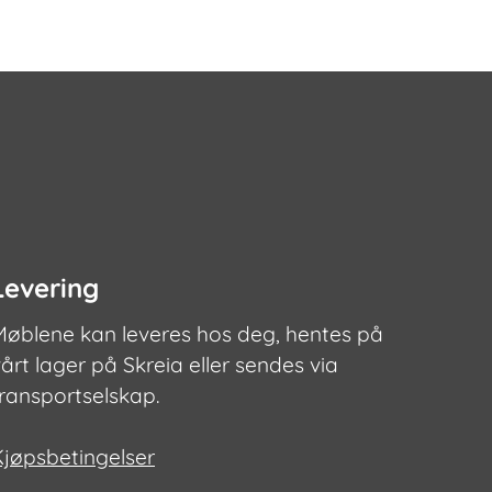
varianter.
Alternativ
kan
velges
på
produktsi
Levering
Møblene kan leveres hos deg, hentes på
årt lager på Skreia eller sendes via
transportselskap.
Kjøpsbetingelser