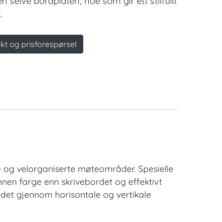
n selve bordplaten, noe som gir ett stilfullt
.
kt og prisforespørsel
nde og velorganiserte møteområder. Spesielle
nnen farge enn skrivebordet og effektivt
ordet gjennom horisontale og vertikale