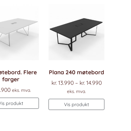
øtebord. Flere
Plana 240 møtebord
farger
Prisområde
kr.
13.990
–
kr.
14.990
.900
kr. 13.990
eks. mva.
eks. mva.
til
Dette
Vis produkt
Vis produkt
kr. 14.990
produktet
har
flere