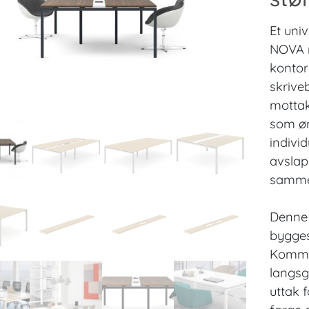
Et univ
NOVA m
kontor
skrive
mottak
som øn
indivi
avslap
sammen
Denne 
bygges
Kommer
langsg
uttak 