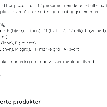
d har plass til 6 til 12 personer, men det er et alternat
plasser ved å bruke ytterligere påbyggselementer.
lg:
te: P (bjørk), T (bøk), D1 (hvit eik), D2 (eik), U (valnøtt
ter)
 (lønn), R (valnøtt)
 E (hvit), M (grå), T1 (mørke grå), A (svart)
enkel montering om man ønsker møblene tilsendt.
:
terte produkter