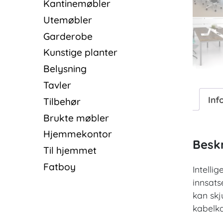
Kantinemøbler
Utemøbler
Garderobe
Kunstige planter
Belysning
Tavler
Inf
Tilbehør
Brukte møbler
Hjemmekontor
Beskr
Til hjemmet
Fatboy
Intelli
innsats
kan skj
kabelka