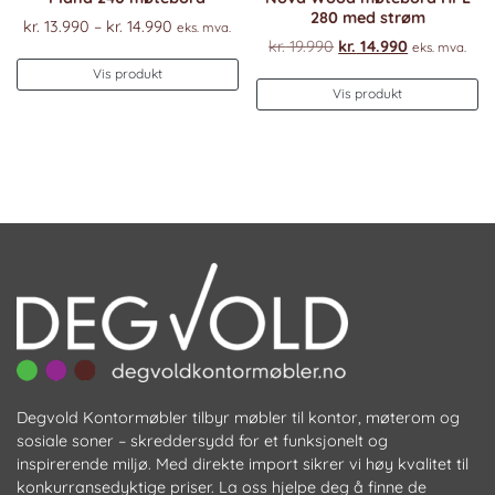
280 med strøm
Prisområde:
kr.
13.990
–
kr.
14.990
eks. mva.
Opprinnelig
Nåværende
kr.
19.990
kr.
14.990
kr. 13.990
eks. mva.
Dette
pris
pris
til
Vis produkt
produktet
var:
er:
Vis produkt
kr. 14.990
har
kr. 19.990.
kr. 14.990.
flere
varianter.
Alternativene
kan
velges
på
produktsiden
Degvold Kontormøbler tilbyr møbler til kontor, møterom og
sosiale soner – skreddersydd for et funksjonelt og
inspirerende miljø. Med direkte import sikrer vi høy kvalitet til
konkurransedyktige priser. La oss hjelpe deg å finne de