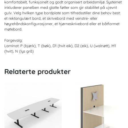
komfortabelt, funksjonelt og godt organisert arbeidsmiljø. Systemet
inkluderer panelben med glatte føtter som gir stabilitet på ujevnt
gulv. Velg hvilken type bordplate som tilfredsstiller dine behov best:
et rektangulært bord, et skrivebord med venstre- eller
høyrehåndskonfigurasjoner, et hjørneskrivebord eller et båtformet
møtebord.
Fargevalg:
Laminat: P (bjørk), T (bøk), D1 (hvit eik), D2 (eik), U (walnøtt), M1
(hvit), N (lys grå)
Relaterte produkter