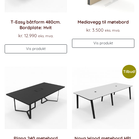
T-Easy båtform 480cm.
Mediavegg til møtebord
Bordplate: Hvit
kr.
3.500
eks. mva.
kr.
12.990
eks. mva.
Vis produkt
Dette
Vis produkt
produktet
har
flere
Tilbud!
varianter.
Alternativene
kan
velges
på
produktsiden
Plana 240 møtebord
Nova Wood møtebord HPL