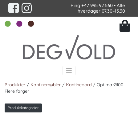
Ring
+47 995 92 560
• Alle
hverdager 07.30–15.30
Produkter
/
Kantinemøbler
/
Kantinebord
/ Optima Ø100
Flere farger
Produktkategorier