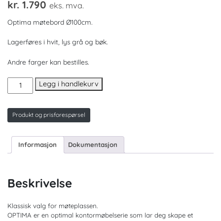
kr.
1.790
eks. mva.
Optima møtebord Ø100cm.
Lagerføres i hvit, lys grå og bøk.
Andre farger kan bestilles.
Optima
Legg i handlekurv
Ø100
Flere
farger
Produkt og prisforespørsel
antall
Informasjon
Dokumentasjon
Beskrivelse
Klassisk valg for møteplassen.
OPTIMA er en optimal kontormøbelserie som lar deg skape et