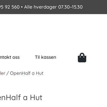
95 92 560
• Alle hverdager 07.30–15.30
ntakt oss
Til kassen
ler
/ OpenHalf a Hut
nHalf a Hut