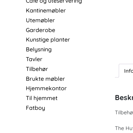
Cafè og uteservering
Kantinemøbler
Utemøbler
Garderobe
Kunstige planter
Belysning
Tavler
Tilbehør
Inf
Brukte møbler
Hjemmekontor
Beskr
Til hjemmet
Fatboy
Tilbehø
The Hu