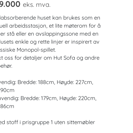
9.000
eks. mva.
dabsorberende huset kan brukes som en
uell arbeidsstasjon, et lite møterom for å
eller stå eller en avslappingssone med en
usets enkle og rette linjer er inspirert av
assiske Monopol-spillet.
t oss for detaljer om Hut Sofa og andre
behør.
vendig: Bredde: 188cm, Høyde: 227cm,
:90cm
nvendig: Bredde: 179cm, Høyde: 220cm,
:86cm
ed stoff i prisgruppe 1 uten sittemøbler