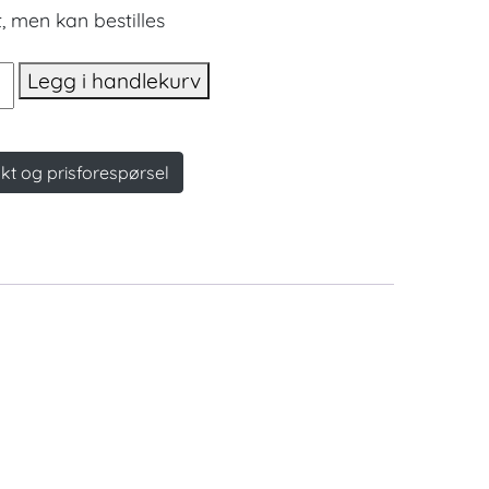
, men kan bestilles
alf
Legg i handlekurv
kt og prisforespørsel