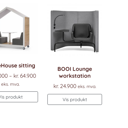
House sitting
BOOI Lounge
:
Prisområde:
000
–
kr.
64.900
workstation
kr. 49.000
eks. mva.
kr.
24.900
eks. mva.
til
Dette
Vis produkt
kr. 64.900
Vis produkt
produktet
har
flere
varianter.