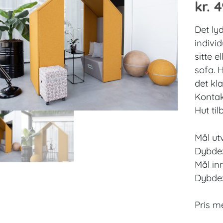
kr.
4
Det ly
individ
sitte 
sofa. H
det kl
Kontak
Hut til
Mål ut
Dybde
Mål in
Dybde
Pris m