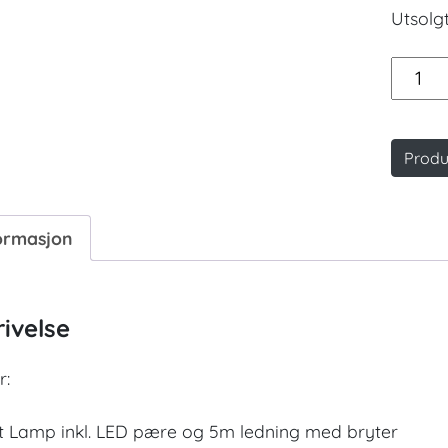
Utsolgt
OpenH
a
Hut
antall
Produ
ormasjon
ivelse
r:
t Lamp inkl. LED pære og 5m ledning med bryter