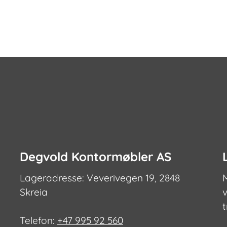
Alternativ
kan
velges
på
produktsi
Degvold Kontormøbler AS
Lageradresse: Veverivegen 19, 2848
Skreia
v
Telefon:
+47 995 92 560