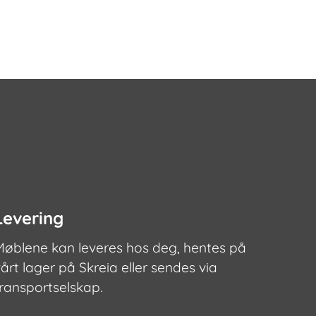
ene
Alternativene
kan
velges
på
den
produktsiden
Levering
Møblene kan leveres hos deg, hentes på
årt lager på Skreia eller sendes via
transportselskap.