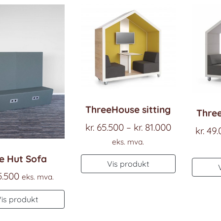
ThreeHouse sitting
Three
Prisområde
kr.
65.500
–
kr.
81.000
kr.
49.
kr. 65.500
eks. mva.
til
e Hut Sofa
Dette
Vis produkt
kr. 81.000
produktet
.500
eks. mva.
har
Vis produkt
flere
varianter.