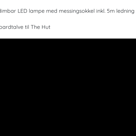
dimbar LED lampe med messingsokkel inkl. 5m ledning
ardtalve til The Hut