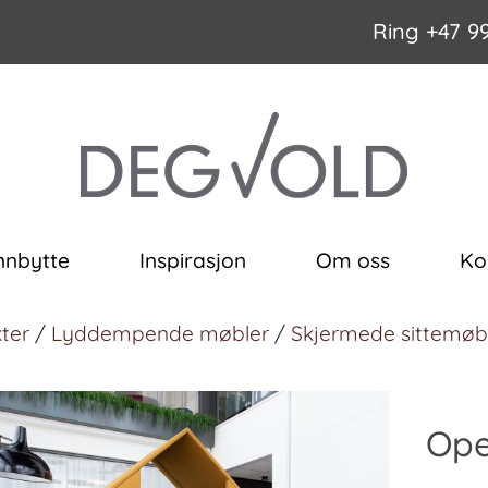
Ring
+47 9
nnbytte
Inspirasjon
Om oss
Ko
ter
/
Lyddempende møbler
/
Skjermede sittemøb
Ope