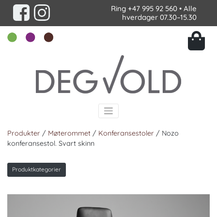
Ring
+47 995 92 560
• Alle
hverdager 07.30–15.30
Produkter
/
Møterommet
/
Konferansestoler
/ Nozo
konferansestol. Svart skinn
Produktkategorier