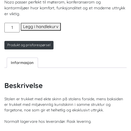
Nozo passer perfekt til møterom, konferanserom og
kontormiljøer hvor komfort, funksjonalitet og et moderne uttrykk
er viktig.
Nozo
Legg i handlekurv
konferansestol.
Svart
skinn
Produkt og prisforespørsel
antall
Informasjon
Beskrivelse
Stolen er trukket med ekte skinn på stolens forside, mens baksiden
er trukket med miljøvennlig kunstskinn i samme struktur og
fargetone, noe som gir et helhetlig og eksklusivt uttrykk.
Normalt lagervare hos leverandør. Rask levering.