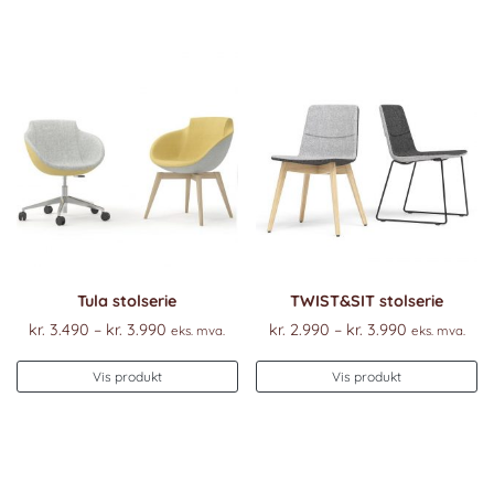
Tula stolserie
TWIST&SIT stolserie
Prisområde:
Prisområde
kr.
3.490
–
kr.
3.990
kr.
2.990
–
kr.
3.990
eks. mva.
eks. mva.
kr. 3.490
kr. 2.990
Dette
De
til
til
Vis produkt
Vis produkt
produktet
pr
kr. 3.990
kr. 3.990
har
ha
flere
fl
varianter.
va
Alternativene
Al