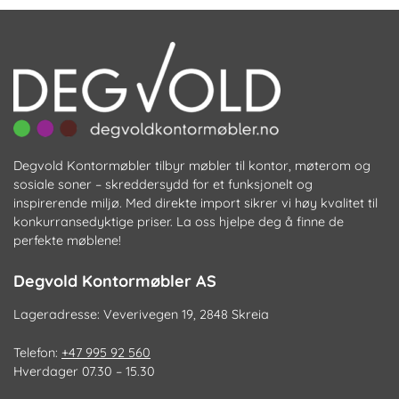
kan
k
velges
ve
på
p
produktsiden
pr
Degvold Kontormøbler tilbyr møbler til kontor, møterom og
sosiale soner – skreddersydd for et funksjonelt og
inspirerende miljø. Med direkte import sikrer vi høy kvalitet til
konkurransedyktige priser. La oss hjelpe deg å finne de
perfekte møblene!
Degvold Kontormøbler AS
Lageradresse: Veverivegen 19, 2848 Skreia
Telefon:
+47 995 92 560
Hverdager 07.30 – 15.30