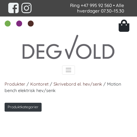
Ring
+47 995 92 560
• Alle
hverdager 07.30–15.30
Produkter
/
Kontoret
/
Skrivebord el. hev/senk
/ Motion
bench elektrisk hev/senk
Produktkategorier