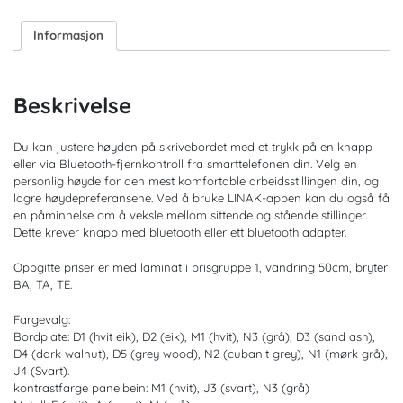
Informasjon
Beskrivelse
Du kan justere høyden på skrivebordet med et trykk på en knapp
eller via Bluetooth-fjernkontroll fra smarttelefonen din. Velg en
personlig høyde for den mest komfortable arbeidsstillingen din, og
lagre høydepreferansene. Ved å bruke LINAK-appen kan du også få
en påminnelse om å veksle mellom sittende og stående stillinger.
Dette krever knapp med bluetooth eller ett bluetooth adapter.
Oppgitte priser er med laminat i prisgruppe 1, vandring 50cm, bryter
BA, TA, TE.
Fargevalg:
Bordplate: D1 (hvit eik), D2 (eik), M1 (hvit), N3 (grå), D3 (sand ash),
D4 (dark walnut), D5 (grey wood), N2 (cubanit grey), N1 (mørk grå),
J4 (Svart).
kontrastfarge panelbein: M1 (hvit), J3 (svart), N3 (grå)