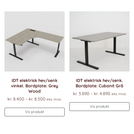
ha
flere
fl
varianter.
va
Alternativene
Al
kan
k
velges
ve
på
p
produktsiden
pr
IDT elektrisk hev/senk
IDT elektrisk hev/senk.
vinkel. Bordplate: Grey
Bordplate: Cubanit Grå
Wood
Prisområde
kr.
3.890
–
kr.
4.890
eks. mva.
Prisområde:
kr.
8.400
–
kr.
8.500
eks. mva.
kr. 3.890
De
kr. 8.400
til
Vis produkt
Dette
pr
til
Vis produkt
kr. 4.890
produktet
ha
kr. 8.500
har
fl
flere
va