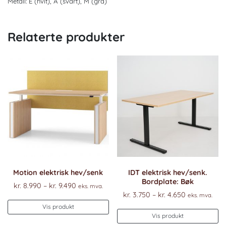
Metall: E (hvit), A (svart), M (grå)
Relaterte produkter
Motion elektrisk hev/senk
IDT elektrisk hev/senk.
Bordplate: Bøk
Prisområde:
kr.
8.990
–
kr.
9.490
eks. mva.
Prisområde
kr.
3.750
–
kr.
4.650
kr. 8.990
eks. mva.
Dette
kr. 3.750
til
Vis produkt
De
produktet
til
Vis produkt
kr. 9.490
pr
har
kr. 4.650