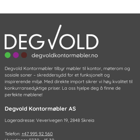
varianter.
Al
Alternativene
k
kan
ve
velges
p
på
pr
produktsiden
Degvold Kontormøbler tilbyr møbler til kontor, møterom og
sosiale soner – skreddersydd for et funksjonelt og
inspirerende miljø. Med direkte import sikrer vi høy kvalitet til
konkurransedyktige priser. La oss hjelpe deg å finne de
perfekte møblene!
Degvold Kontormøbler AS
Lageradresse: Veverivegen 19, 2848 Skreia
Telefon:
+47 995 92 560