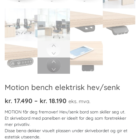
Motion bench elektrisk hev/senk
Prisområde:
kr.
17.490
–
kr.
18.190
eks. mva.
kr. 17.490
MOTION får deg fremover! Hev/senk bord som skiller seg ut.
til
Et skrivebord med panelben er ideelt for deg som foretrekker
mer privatliv.
kr. 18.190
Disse bena dekker visuelt plassen under skrivebordet og gir et
estetisk utseende.