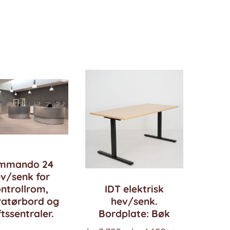
mmando 24
v/senk for
IDT elektrisk
ntrollrom,
hev/senk.
ratørbord og
Bordplate: Bøk
ftssentraler.