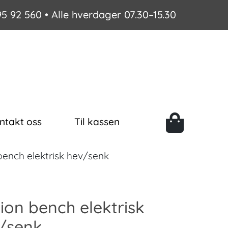
95 92 560
• Alle hverdager 07.30–15.30
ntakt oss
Til kassen
ench elektrisk hev/senk
ion bench elektrisk
/senk