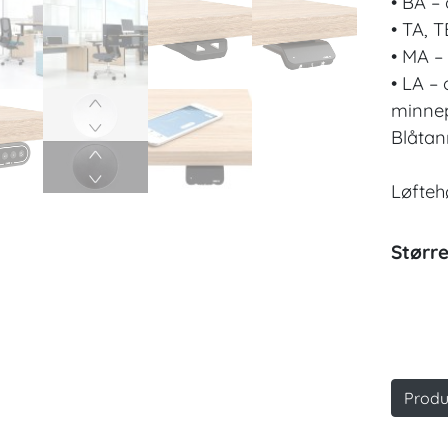
• BA –
• TA, 
• MA –
• LA –
minnep
Blåtan
Løfteh
Større
Produ