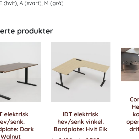
E (hvit), A (svart), M (grå)
terte produkter
Co
He
T elektrisk
IDT elektrisk
ko
ev/senk.
hev/senk vinkel.
ope
dplate: Dark
Bordplate: Hvit Eik
dri
Walnut