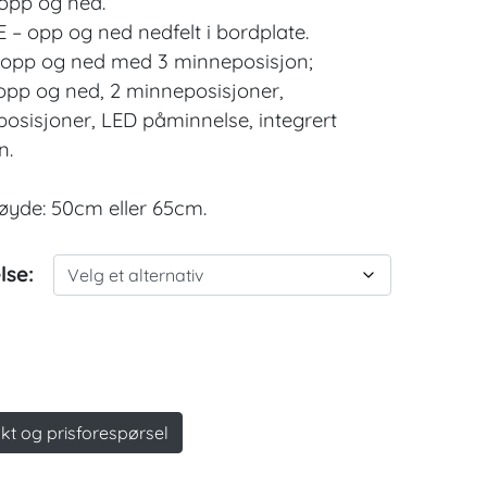
 opp og ned.
TE – opp og ned nedfelt i bordplate.
 opp og ned med 3 minneposisjon;
 opp og ned, 2 minneposisjoner,
osisjoner, LED påminnelse, integrert
n.
øyde: 50cm eller 65cm.
lse:
kt og prisforespørsel