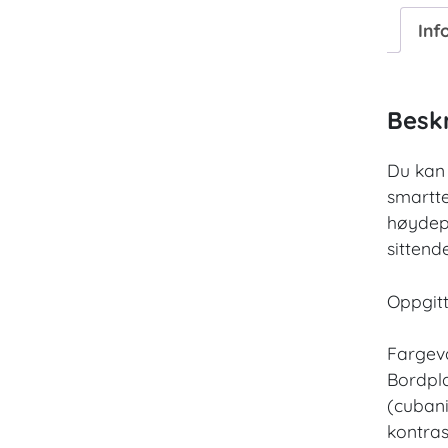
Inf
Beskr
Du kan 
smartte
høydep
sittend
Oppgitt
Fargeva
Bordpla
(cubani
kontras