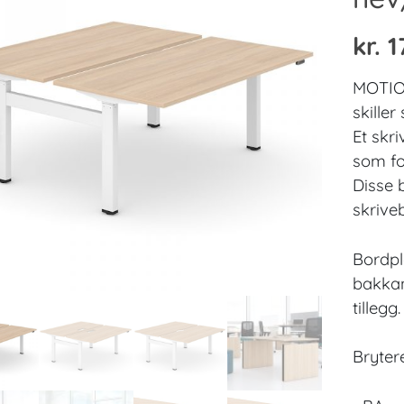
kr.
1
MOTIO
skiller
Et skr
som fo
Disse 
skrive
Bordpl
bakkan
tillegg.
Bryter