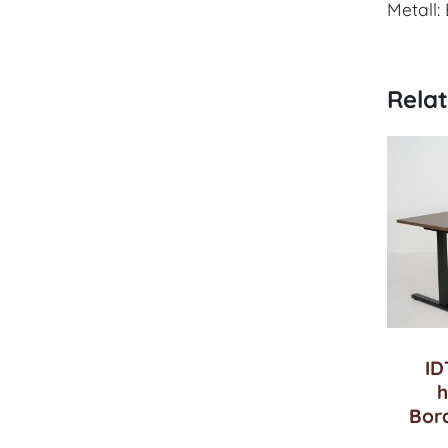
Metall: 
Rela
ID
h
Bor