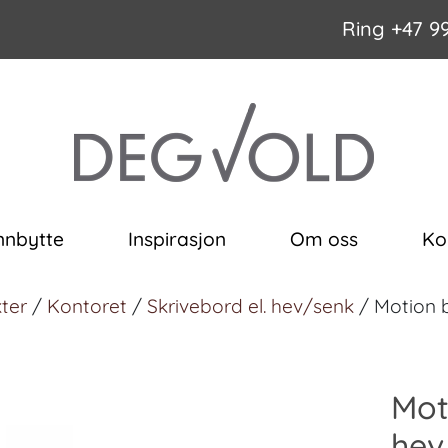
Ring
+47 9
nnbytte
Inspirasjon
Om oss
Ko
ter
/
Kontoret
/
Skrivebord el. hev/senk
/ Motion b
Mot
hev