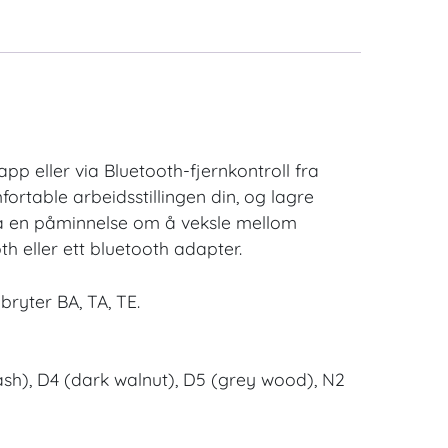
p eller via Bluetooth-fjernkontroll fra
ortable arbeidsstillingen din, og lagre
å en påminnelse om å veksle mellom
h eller ett bluetooth adapter.
bryter BA, TA, TE.
d ash), D4 (dark walnut), D5 (grey wood), N2