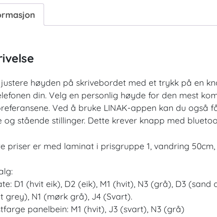
ormasjon
ivelse
justere høyden på skrivebordet med et trykk på en knap
lefonen din. Velg en personlig høyde for den mest komf
referansene. Ved å bruke LINAK-appen kan du også f
e og stående stillinger. Dette krever knapp med bluetoot
e priser er med laminat i prisgruppe 1, vandring 50cm, 
lg:
te: D1 (hvit eik), D2 (eik), M1 (hvit), N3 (grå), D3 (san
t grey), N1 (mørk grå), J4 (Svart).
tfarge panelbein: M1 (hvit), J3 (svart), N3 (grå)