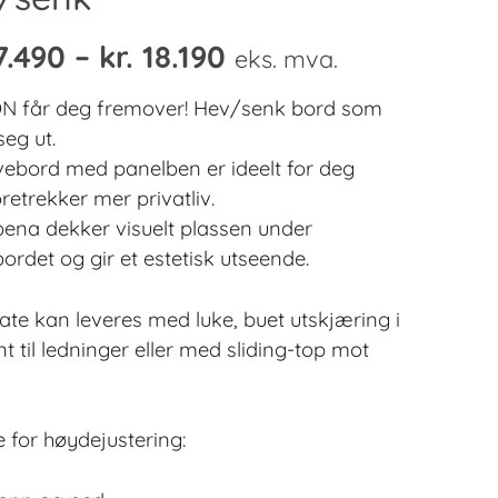
Prisområde:
7.490
–
kr.
18.190
eks. mva.
kr. 17.490
N får deg fremover! Hev/senk bord som
til
 seg ut.
ivebord med panelben er ideelt for deg
kr. 18.190
retrekker mer privatliv.
bena dekker visuelt plassen under
bordet og gir et estetisk utseende.
ate kan leveres med luke, buet utskjæring i
t til ledninger eller med sliding-top mot
e for høydejustering: