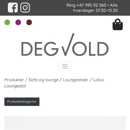
Ring
+47 995 92 560
• Alle
hverdager 07.30–15.30
Produkter
/
Sofa og lounge
/
Loungestoler
/ Lotus
Loungestol
Produktkategorier