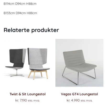
B114cm D94cm H88cm
B133cm D94cm H88cm
Relaterte produkter
Twist & Sit Loungestol
Vegas GT4 Loungestol
kr.
7.190
kr.
4.990
eks. mva.
eks. mva.