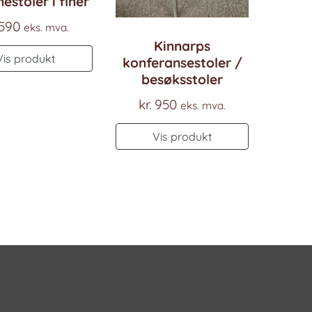
estoler i finèr
590
eks. mva.
Kinnarps
Vis produkt
konferansestoler /
besøksstoler
kr.
950
eks. mva.
Vis produkt