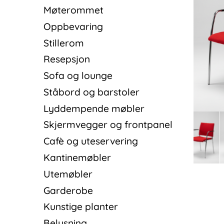
Møterommet
Oppbevaring
Stillerom
Resepsjon
Sofa og lounge
Ståbord og barstoler
Lyddempende møbler
Skjermvegger og frontpanel
Cafè og uteservering
Kantinemøbler
Utemøbler
Garderobe
Kunstige planter
Belysning