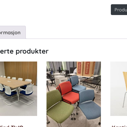
konfer
antall
Produ
ormasjon
terte produkter