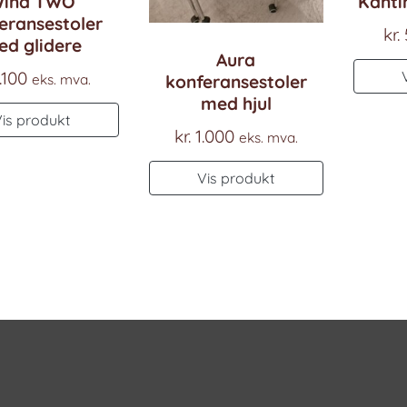
ind TWO
Kantin
eransestoler
kr.
d glidere
Aura
.100
eks. mva.
konferansestoler
med hjul
Vis produkt
kr.
1.000
eks. mva.
Vis produkt