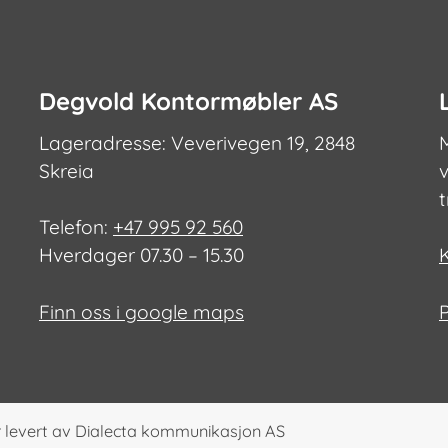
Degvold Kontormøbler AS
Lageradresse: Veverivegen 19, 2848
Skreia
v
Telefon:
+47 995 92 560
Hverdager 07.30 – 15.30
Finn oss i google maps
 levert av
Dialecta kommunikasjon AS