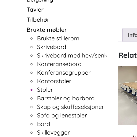
Tavler
Tilbehør
Brukte møbler
Inf
Brukte stillerom
Skrivebord
Rela
Skrivebord med hev/senk
Konferansebord
Konferansegrupper
Kontorstoler
Stoler
Barstoler og barbord
Skap og skuffeseksjoner
Sofa og lenestoler
Bord
Skillevegger