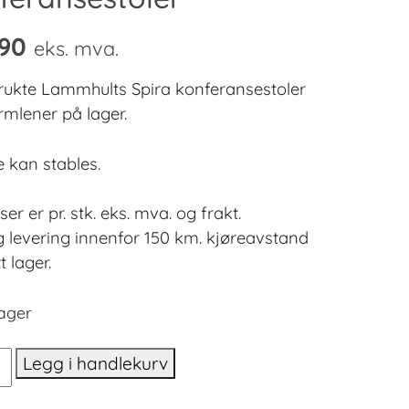
90
eks. mva.
rukte Lammhults Spira konferansestoler
mlener på lager.
e kan stables.
iser er pr. stk. eks. mva. og frakt.
g levering innenfor 150 km. kjøreavstand
t lager.
lager
ults
Legg i handlekurv