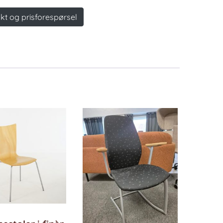
ansestoler
kt og prisforespørsel