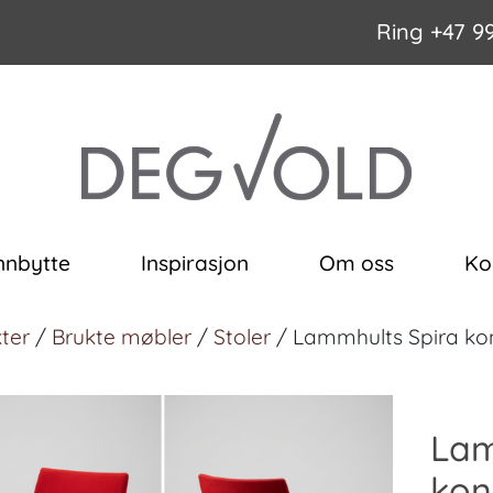
Ring
+47 9
nnbytte
Inspirasjon
Om oss
Ko
ter
/
Brukte møbler
/
Stoler
/ Lammhults Spira kon
Lam
kon