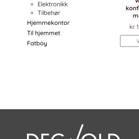
W
Elektronikk
konf
Tilbehør
me
Hjemmekontor
kr.
1
Til hjemmet
Fatboy