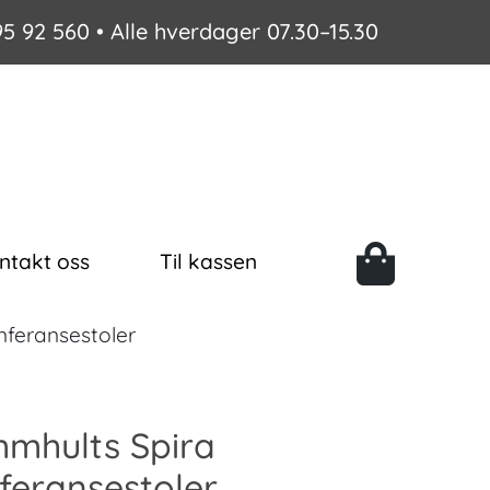
95 92 560
• Alle hverdager 07.30–15.30
ntakt oss
Til kassen
feransestoler
mhults Spira
feransestoler