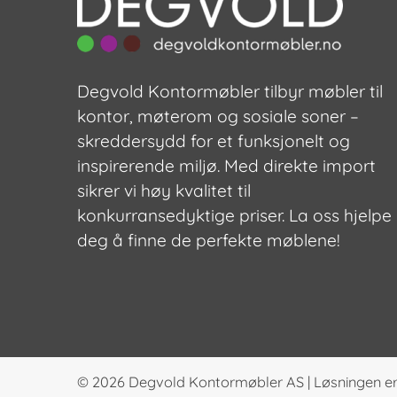
Degvold Kontormøbler tilbyr møbler til
kontor, møterom og sosiale soner –
skreddersydd for et funksjonelt og
inspirerende miljø. Med direkte import
sikrer vi høy kvalitet til
konkurransedyktige priser. La oss hjelpe
deg å finne de perfekte møblene!
© 2026
Degvold Kontormøbler AS
|
Løsningen er