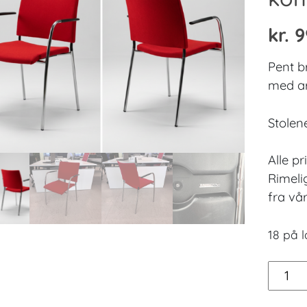
kr.
9
Pent b
med ar
Stolen
Alle pr
Rimeli
fra vår
18 på 
Lammh
Spira