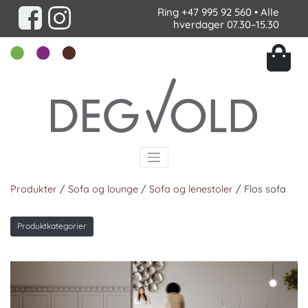
Ring
+47 995 92 560
• Alle
hverdager 07.30–15.30
Produkter
/
Sofa og lounge
/
Sofa og lenestoler
/ Flos sofa
Produktkategorier