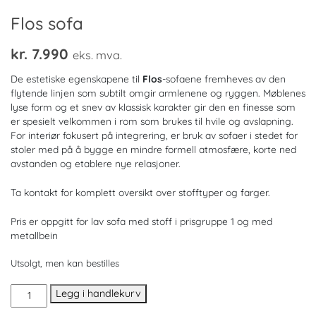
Flos sofa
kr.
7.990
eks. mva.
De estetiske egenskapene til
Flos
-sofaene fremheves av den
flytende linjen som subtilt omgir armlenene og ryggen. Møblenes
lyse form og et snev av klassisk karakter gir den en finesse som
er spesielt velkommen i rom som brukes til hvile og avslapning.
For interiør fokusert på integrering, er bruk av sofaer i stedet for
stoler med på å bygge en mindre formell atmosfære, korte ned
avstanden og etablere nye relasjoner.
Ta kontakt for komplett oversikt over stofftyper og farger.
Pris er oppgitt for lav sofa med stoff i prisgruppe 1 og med
metallbein
Utsolgt, men kan bestilles
Flos
Legg i handlekurv
sofa