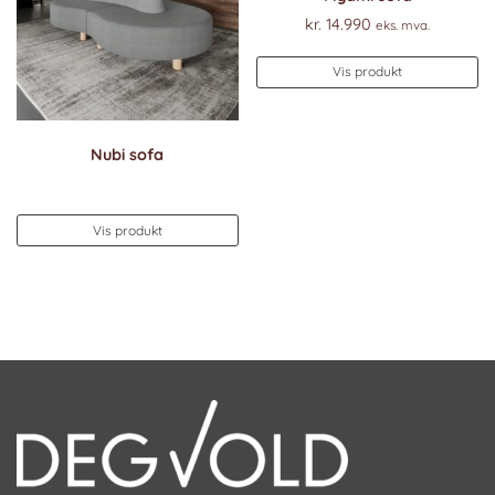
kr.
14.990
eks. mva.
Vis produkt
Nubi sofa
Vis produkt