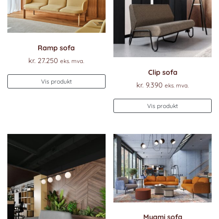
Ramp sofa
kr.
27.250
eks. mva.
Clip sofa
Vis produkt
kr.
9.390
eks. mva.
Vis produkt
Myami sofa