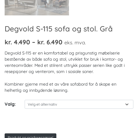
Degvold S-115 sofa og stol. Grå
Prisområde:
kr.
4.490
–
kr.
6.490
eks. mva.
kr. 4.490
Degvold S-115 er en komfortabel og prisgunstig møbelserie
til
bestående av både sofa og stol, utviklet for bruk i kontor- og
venteområder. Med et stilrent uttrykk passer serien like godt i
kr. 6.490
resepsjoner og venterom, som i sosiale soner.
Kombiner gjerne med et av våre sofabord for å skape en
helhetlig og innbydende løsning.
Valg:
Produkt og prisforespørsel