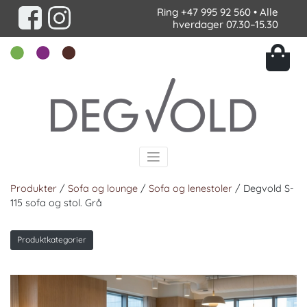
Ring
+47 995 92 560
• Alle
hverdager 07.30–15.30
Produkter
/
Sofa og lounge
/
Sofa og lenestoler
/ Degvold S-
115 sofa og stol. Grå
Produktkategorier