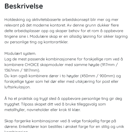
Beskrivelse
Hotdesking og aktivitetsbaserte arbeidskonsept blir mer og mer
relevant på det moderne kontoret. Av denne grunn dukker flere
delte arbeidsplasser opp og skaper behov for et rom å oppbevare
tingene sine i. Modulære skap er en allsidig løsning for sikker lagring
av personlige ting og kontorartikler.
Modulært system.
Lag de mest passende kombinasjonene for forskjellige rom ved å
kombinere CHOICE skapmoduler med samme høyde (917mm /
1367mm / 1817mm).
Du kan også kombinere dører i to høyder (450mm / 900mm) og
forskjellige typer som hel dør eller med utskjæring for post eller
luftsirkulasjon.
Å ha et praktisk og trygt sted å oppbevare personlige ting gir deg
trygghet. Tilpass skapet ditt ved å bruke tilleggsvalg som
metallhyller, navneholder eller krok til klær.
Skap fargerike kombinasjoner ved å velge forskjellig farge på
dørene. Enkeltdører kan bestilles i ønsket farge for en stilig og unik