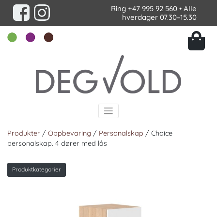
Ring
+47 995 92 560
• Alle
hverdager 07.30–15.30
Produkter
/
Oppbevaring
/
Personalskap
/ Choice
personalskap. 4 dører med lås
Produktkategorier