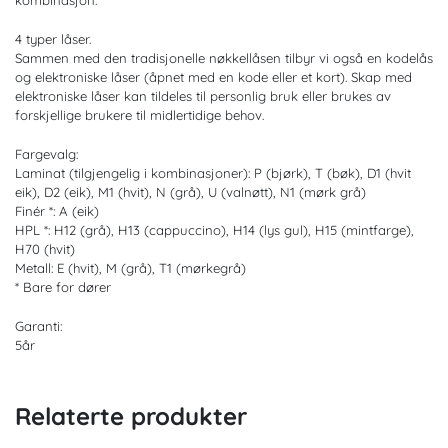
kombinasjon.
4 typer låser.
Sammen med den tradisjonelle nøkkellåsen tilbyr vi også en kodelås
og elektroniske låser (åpnet med en kode eller et kort). Skap med
elektroniske låser kan tildeles til personlig bruk eller brukes av
forskjellige brukere til midlertidige behov.
Fargevalg:
Laminat (tilgjengelig i kombinasjoner): P (bjørk), T (bøk), D1 (hvit
eik), D2 (eik), M1 (hvit), N (grå), U (valnøtt), N1 (mørk grå)
Finér *: A (eik)
HPL *: H12 (grå), H13 (cappuccino), H14 (lys gul), H15 (mintfarge),
H70 (hvit)
Metall: E (hvit), M (grå), T1 (mørkegrå)
* Bare for dører
Garanti:
5år
Relaterte produkter