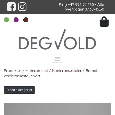
Ring
+47 995 92 560
• Alle
hverdager 07.30–15.30
Produkter
/
Møterommet
/
Konferansestoler
/ Barnet
konferansestol. Svart
Produktkategorier