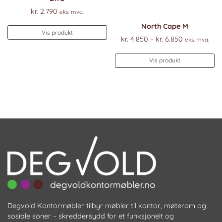
kr.
2.790
eks. mva.
North Cape M
Vis produkt
Prisområde
kr.
4.850
–
kr.
6.850
eks. mva.
kr. 4.850
De
til
Vis produkt
pr
kr. 6.850
ha
fl
va
Al
k
ve
p
pr
Degvold Kontormøbler tilbyr møbler til kontor, møterom og
sosiale soner – skreddersydd for et funksjonelt og