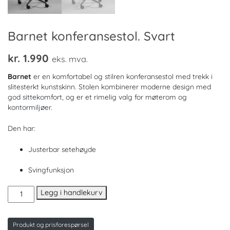
Barnet konferansestol. Svart
kr.
1.990
eks. mva.
Barnet
er en komfortabel og stilren konferansestol med trekk i
slitesterkt kunstskinn. Stolen kombinerer moderne design med
god sittekomfort, og er et rimelig valg for møterom og
kontormiljøer.
Den har:
Justerbar setehøyde
Svingfunksjon
Barnet
Legg i handlekurv
konferansestol.
Svart
antall
Produkt og prisforespørsel