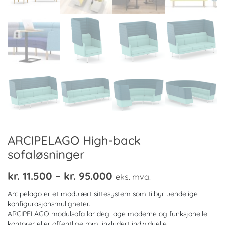
ARCIPELAGO High-back
sofaløsninger
Prisområde:
kr.
11.500
–
kr.
95.000
eks. mva.
kr. 11.500
Arcipelago er et modulært sittesystem som tilbyr uendelige
til
konfigurasjonsmuligheter.
ARCIPELAGO modulsofa lar deg lage moderne og funksjonelle
kr. 95.000
kontorer eller offentlige rom, inkludert individuelle