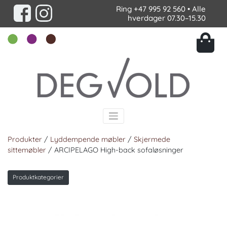
Ring
+47 995 92 560
• Alle
hverdager 07.30–15.30
Produkter
/
Lyddempende møbler
/
Skjermede
sittemøbler
/ ARCIPELAGO High-back sofaløsninger
Produktkategorier