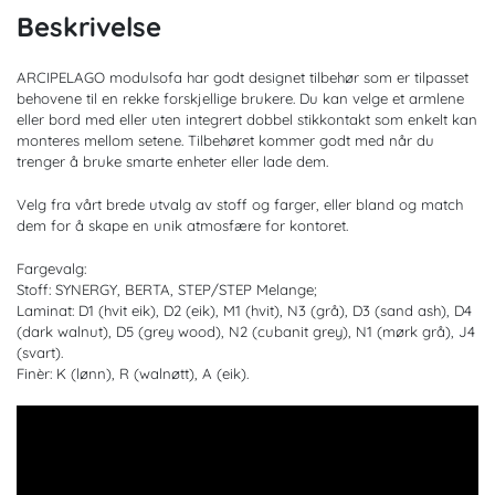
Beskrivelse
ARCIPELAGO modulsofa har godt designet tilbehør som er tilpasset
behovene til en rekke forskjellige brukere. Du kan velge et armlene
eller bord med eller uten integrert dobbel stikkontakt som enkelt kan
monteres mellom setene. Tilbehøret kommer godt med når du
trenger å bruke smarte enheter eller lade dem.
Velg fra vårt brede utvalg av stoff og farger, eller bland og match
dem for å skape en unik atmosfære for kontoret.
Fargevalg:
Stoff: SYNERGY, BERTA, STEP/STEP Melange;
Laminat: D1 (hvit eik), D2 (eik), M1 (hvit), N3 (grå), D3 (sand ash), D4
(dark walnut), D5 (grey wood), N2 (cubanit grey), N1 (mørk grå), J4
(svart).
Finèr: K (lønn), R (walnøtt), A (eik).