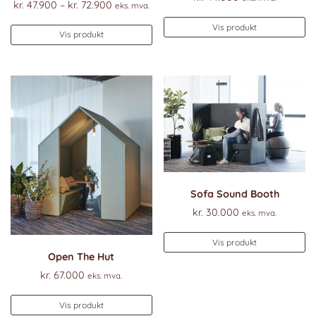
Prisområde:
kr.
47.900
–
kr.
72.900
eks. mva.
kr. 47.900
Vis produkt
Dette
til
Vis produkt
produktet
kr. 72.900
har
flere
varianter.
Alternativene
kan
velges
på
produktsiden
Sofa Sound Booth
kr.
30.000
eks. mva.
Vis produkt
Open The Hut
kr.
67.000
eks. mva.
Vis produkt