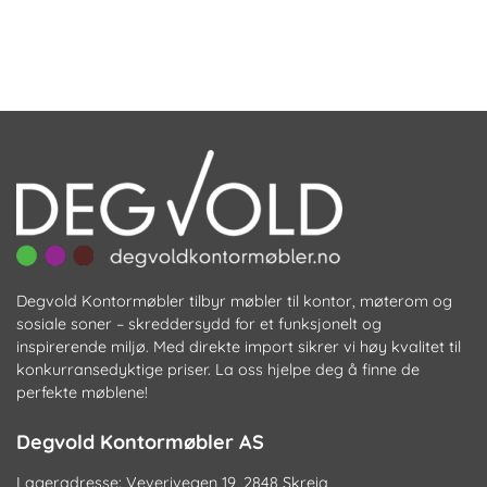
Degvold Kontormøbler tilbyr møbler til kontor, møterom og
sosiale soner – skreddersydd for et funksjonelt og
inspirerende miljø. Med direkte import sikrer vi høy kvalitet til
konkurransedyktige priser. La oss hjelpe deg å finne de
perfekte møblene!
Degvold Kontormøbler AS
Lageradresse: Veverivegen 19, 2848 Skreia