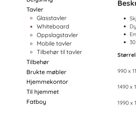
Beskr
Tavler
Glasstavler
Sk
Whiteboard
Dy
Em
Oppslagstavler
30
Mobile tavler
Tilbehør til tavler
Størrel
Tilbehør
990 x 
Brukte møbler
Hjemmekontor
1490 x
Til hjemmet
Fatboy
1990 x