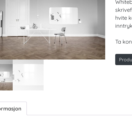
White
skrive
hvite 
inntryk
Ta kon
Produ
ormasjon