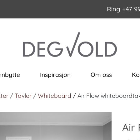
Ring
+47 9
nnbytte
Inspirasjon
Om oss
Ko
ter
/
Tavler
/
Whiteboard
/ Air Flow whiteboardta
Air