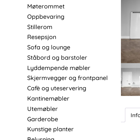
Møterommet
Oppbevaring
Stillerom
Resepsjon
Sofa og lounge
Ståbord og barstoler
Lyddempende møbler
Skjermvegger og frontpanel
Cafè og uteservering
Kantinemøbler
Utemøbler
Inf
Garderobe
Kunstige planter
Belysning