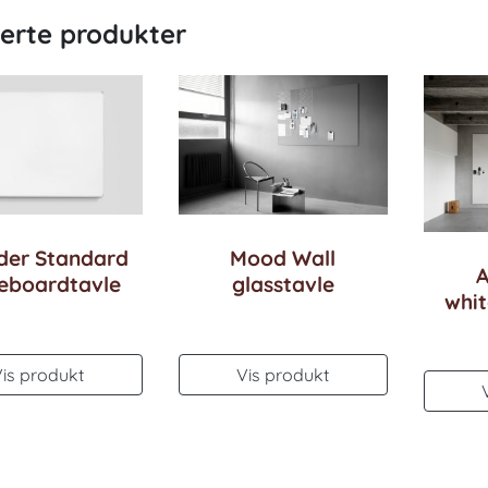
terte produkter
der Standard
Mood Wall
A
eboardtavle
glasstavle
whi
Vis produkt
Vis produkt