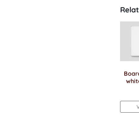
Rela
Boar
whit