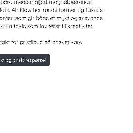
board med emaljert magnetbærende
flate. Air Flow har runde former og fasede
kanter, som gir både et mykt og svevende
k. En tavle som inviterer til kreativitet.
takt for pristilbud på ønsket vare
kt og prisforespørsel